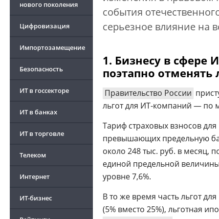
нового поколения
события отечественного 
серьезное влияние на 
Цифровизация
Импортозамещение
1. Бизнесу в сфере
Безопасность
поэтапно отменять 
ИТ в госсекторе
Правительство России
прист
льгот для ИТ-компаний — по
ИТ в банках
Тариф страховых взносов для 
ИТ в торговле
превышающих предельную базу (
около 248 тыс. руб. в месяц,
Телеком
единой предельной величины 
уровне 7,6%.
Интернет
В то же время часть льгот дл
ИТ-бизнес
(5% вместо 25%), льготная ип