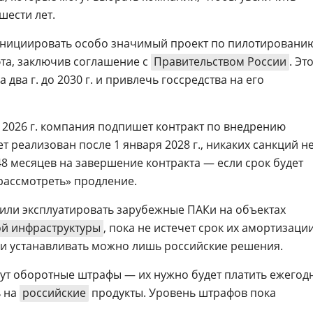
ести лет.
инициировать особо значимый проект по пилотировани
та, заключив соглашение с
Правительством России
. Эт
 два г. до 2030 г. и привлечь госсредства на его
я 2026 г. компания подпишет контракт по внедрению
т реализован после 1 января 2028 г., никаких санкций н
48 месяцев на завершение контракта — если срок будет
рассмотреть» продление.
или эксплуатировать зарубежные ПАКи на объектах
й инфраструктуры
, пока не истечет срок их амортизации
ть и устанавливать можно лишь российские решения.
дут оборотные штрафы — их нужно будет платить ежегод
ь на
российские
продукты. Уровень штрафов пока