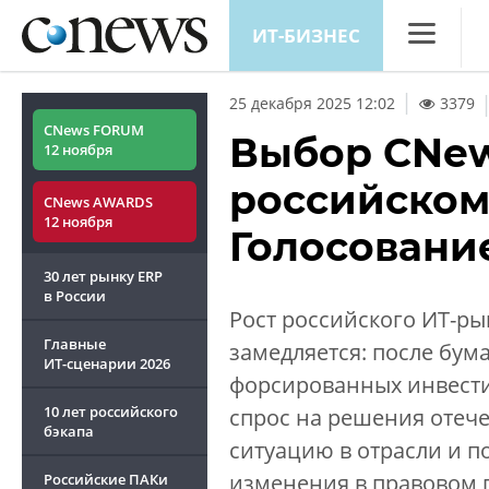
ИТ-БИЗНЕС
CNews
25 декабря 2025 12:02
3379
Аналитика
CNews FORUM
Выбор CNew
12 ноября
Конференц
российском 
CNews AWARDS
Маркет
12 ноября
Голосовани
Техника
30 лет рынку ERP
ТВ
в России
Рост российского ИТ-р
Главные
замедляется: после бу
ИТ-сценарии
2026
форсированных инвест
10 лет российского
спрос на решения отече
бэкапа
ситуацию в отрасли и п
изменения в правовом 
Российские ПАКи