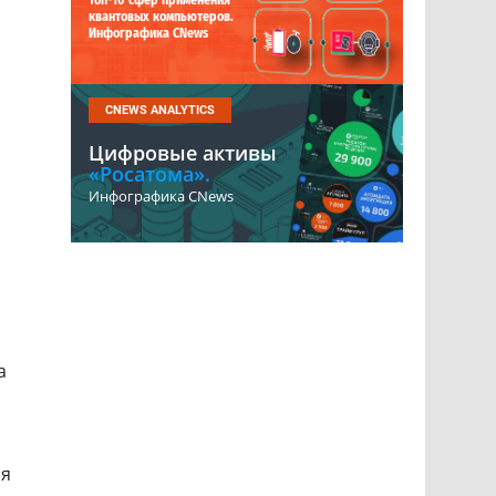
Топ-10 сфер применения
квантовых компьютеров.
Инфографика CNews
CNEWS ANALYTICS
Цифровые активы
«Росатома».
Инфографика CNews
а
ля