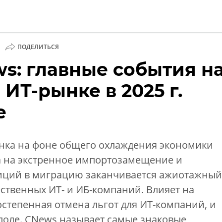
|
ПОДЕЛИТЬСЯ
s: главные события н
ии
ИТ-рынке в 2025 г.
е
ынка на фоне общего охлаждения экономики
ма на экстренное импортозамещение и
иций в миграцию заканчивается ажиотажный
ственных ИТ- и ИБ-компаний. Влияет на
остепенная отмена льгот для ИТ-компаний, и
поле. CNews называет самые знаковые