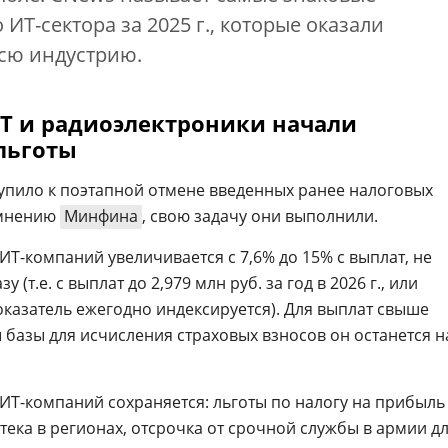
ИТ-сектора за 2025 г., которые оказали
всю индустрию.
 ИТ и радиоэлектроники начали
льготы
упило к поэтапной отмене введенных ранее налоговых
 мнению
Минфина
, свою задачу они выполнили.
ИТ-компаний увеличивается с 7,6% до 15% с выплат, не
т.е. с выплат до 2,979 млн руб. за год в 2026 г., или
 показатель ежегодно индексируется). Для выплат свыше
базы для исчисления страховых взносов он останется н
я ИТ-компаний сохраняется: льготы по налогу на прибыль
отека в регионах, отсрочка от срочной службы в армии д