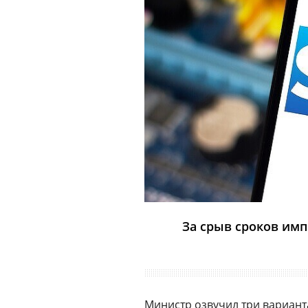
За срыв сроков им
Министр озвучил три вариант