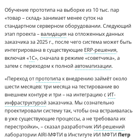
Обучение прототипа на выборке из 10 тыс. пар
«товар – склад» занимает менее суток на
стандартном серверном оборудовании. Следующий
этап проекта –
валидация
на отложенных данных
заказчика за 2025 г., после чего система может быть
интегрирована в существующие
ERP-решения
,
включая «
1С
», сначала в режиме «советчика», а
затем с переходом к полной
автоматизации
.
«Переход от
прототипа
к внедрению займёт около
шести месяцев: три месяца на тестирование во
внешнем контуре и три – на интеграцию с
ИТ-
инфраструктурой
заказчика. Мы сознательно
проектировали систему так, чтобы она встраивалась
в уже существующие процессы, а не требовала их
перестройки», – сказал разработчик
ИИ-решений
лаборатории
AIRI
-МФТИ в Институте ИИ МФТИ
Петр