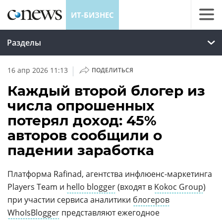
ИТ-БИЗНЕС
Разделы
|
16 апр 2026 11:13
ПОДЕЛИТЬСЯ
Каждый второй блогер из
числа опрошенных
потерял доход: 45%
авторов сообщили о
падении заработка
Платформа Rafinad, агентства инфлюенс-маркетинга
Players Team и
hello blogger
(входят в
Kokoc Group
)
при участии сервиса аналитики
блогеров
WhoIsBlogger
представляют ежегодное