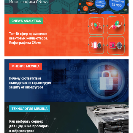
Инфографика CNews
CNEWS ANALYTICS
Топ-10 сфер применения
квантовых компьютеров.
Инфографика CNews
МНЕНИЕ МЕСЯЦА
Почему соответствие
стандартам не гарантирует
защиту от киберугроз
ТЕХНОЛОГИЯ МЕСЯЦА
Как выбрать сервер
для ЦОД и не прогадать
в перспективе