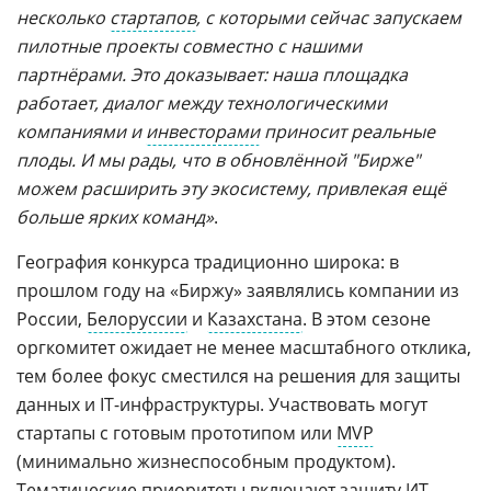
несколько
стартапов
, с которыми сейчас запускаем
пилотные проекты совместно с нашими
партнёрами. Это доказывает: наша площадка
работает, диалог между технологическими
компаниями и
инвесторами
приносит реальные
плоды. И мы рады, что в обновлённой "Бирже"
можем расширить эту экосистему, привлекая ещё
больше ярких команд»
.
География конкурса традиционно широка: в
прошлом году на «Биржу» заявлялись компании из
России,
Белоруссии
и
Казахстана
. В этом сезоне
оргкомитет ожидает не менее масштабного отклика,
тем более фокус сместился на решения для защиты
данных и IT-инфраструктуры. Участвовать могут
стартапы с готовым прототипом или
MVP
(минимально жизнеспособным продуктом).
Тематические приоритеты включают защиту ИТ-