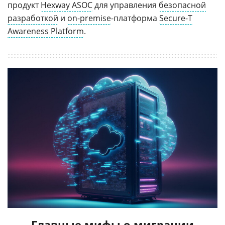
продукт
Hexway ASOC
для управления
безопасной
разработкой
и
on-premise
-платформа
Secure-T
Awareness Platform
.
Главные мифы о миграции