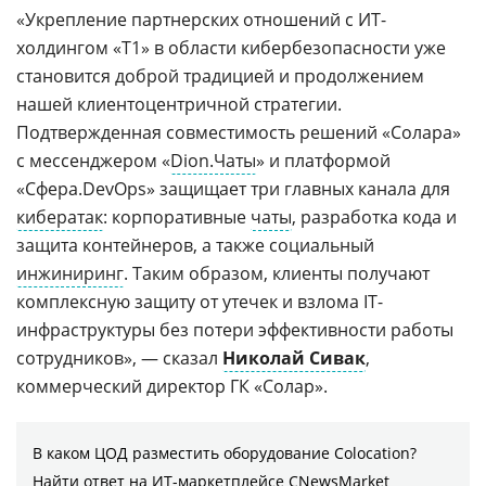
«Укрепление партнерских отношений с ИТ-
холдингом «Т1» в области кибербезопасности уже
становится доброй традицией и продолжением
нашей клиентоцентричной стратегии.
Подтвержденная совместимость решений «Солара»
с мессенджером «
Dion.Чаты
» и платформой
«Сфера.DevOps» защищает три главных канала для
кибератак
: корпоративные
чаты
, разработка кода и
защита контейнеров, а также социальный
инжиниринг
. Таким образом, клиенты получают
комплексную защиту от утечек и взлома IT-
инфраструктуры без потери эффективности работы
сотрудников», — сказал
Николай Сивак
,
коммерческий директор ГК «Солар».
В каком ЦОД разместить оборудование Colocation?
Найти ответ на ИТ-маркетплейсе CNewsMarket