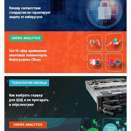
Почему соответствие
стандартам не гарантирует
защиту от киберугроз
CNEWS ANALYTICS
Топ-10 сфер применения
квантовых компьютеров.
Инфографика CNews
ТЕХНОЛОГИЯ МЕСЯЦА
Как выбрать сервер
для ЦОД и не прогадать
в перспективе
CNEWS ANALYTICS