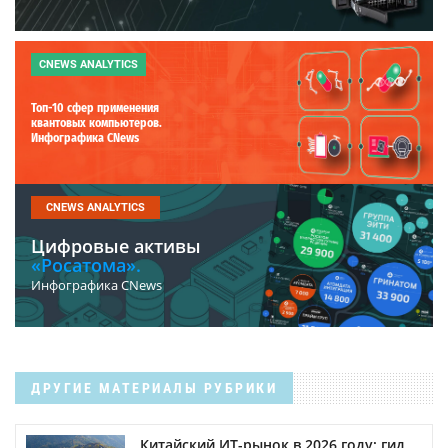
CNEWS ANALYTICS
Топ-10 сфер применения
квантовых компьютеров.
Инфографика CNews
CNEWS ANALYTICS
Цифровые активы
«Росатома».
Инфографика CNews
ДРУГИЕ МАТЕРИАЛЫ РУБРИКИ
Китайский ИТ-рынок в 2026 году: гид