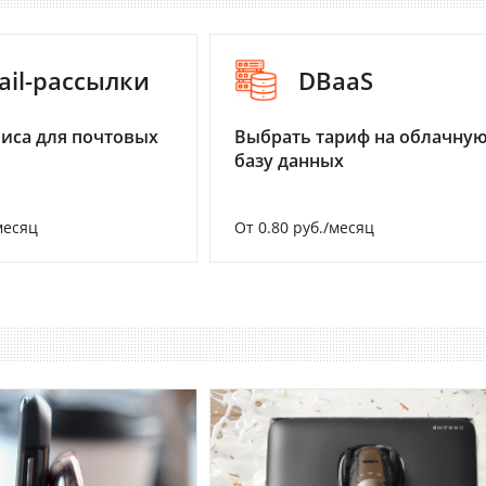
ail-рассылки
DBaaS
иса для почтовых
Выбрать тариф на облачну
базу данных
месяц
От 0.80 руб./месяц