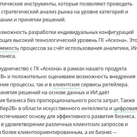
итические инструменты, которые позволяют проводить
 стратегический анализ рынка на уровне категорий и
вании и принятии решений.
озможность разработки индивидуальных конфигураций
ющих высокий технологический уровень ГК «Аскона». Эт
яемость
процессов за счёт использования аналитики, И
изнеса.
удничество с ГК «Аскона» в рамках нашего продукта
2B» и положительно оцениваем возможность внедрения
ние процессы, так и в
клиентские
сервисы ретейлера.
инятия решений на основе данных и ИИ даёт
я бизнеса без пропорционального роста затрат. Также
ер2B» в области искусственного интеллекта и
цифрова
спечивают основу для эффективного развития бизнеса.
т в удовлетворении различных клиентских запросов и
в более клиентоориентированным, а их бизнес ‒