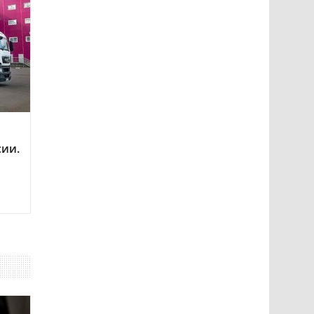
сии.
о