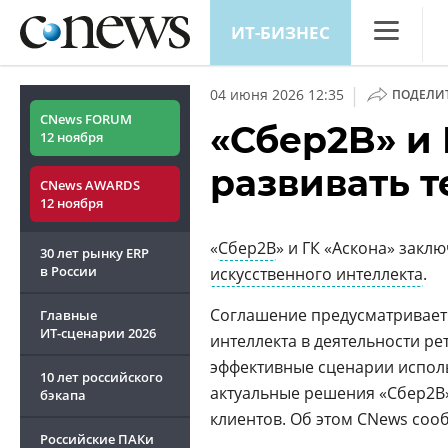
ИТ-БИЗНЕС
CNews
|
04 июня 2026 12:35
ПОДЕЛИ
Аналитика
CNews FORUM
«Сбер2B» и 
12 ноября
Конференц
развивать 
CNews AWARDS
Маркет
12 ноября
Техника
«
Сбер2B
» и ГК «Аскона» закл
30 лет рынку ERP
ТВ
в России
искусственного интеллекта
.
Соглашение предусматривает
Главные
ИТ-сценарии
2026
интеллекта в деятельности р
эффективные сценарии исполь
10 лет российского
актуальные решения «Сбер2B»,
бэкапа
клиентов. Об этом CNews соо
Российские ПАКи