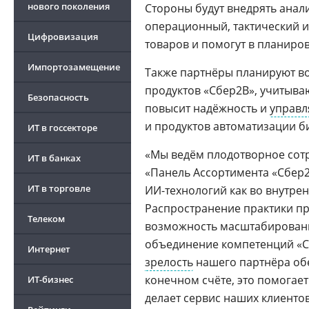
нового поколения
Стороны будут внедрять анал
операционный, тактический и
Цифровизация
товаров и помогут в планиро
Импортозамещение
Также партнёры планируют в
продуктов «Сбер2B», учитыва
Безопасность
повысит надёжность и
управл
и продуктов автоматизации б
ИТ в госсекторе
«Мы ведём плодотворное сотр
ИТ в банках
«Панель Ассортимента «Сбер
ИТ в торговле
ИИ-технологий как во внутрен
Распространение практики пр
Телеком
возможность масштабировани
объединение компетенций «Сб
Интернет
зрелость
нашего партнёра обе
конечном счёте, это помогае
ИТ-бизнес
делает сервис наших клиенто