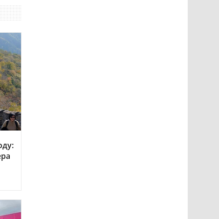
оду:
ера