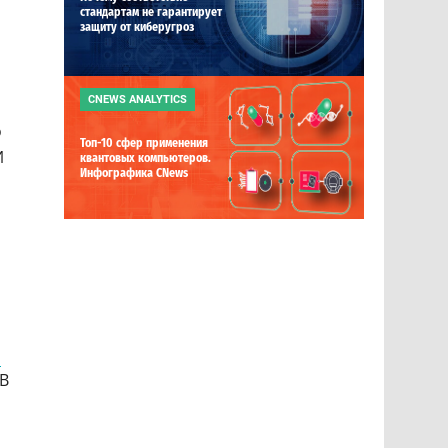
стандартам не гарантирует
защиту от киберугроз
CNEWS ANALYTICS
о
Топ-10 сфер применения
И
квантовых компьютеров.
Инфографика CNews
я
 В