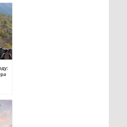
оду:
ера