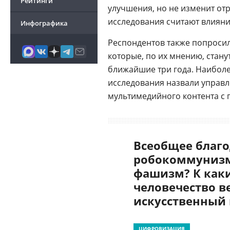
Рейтинги
улучшения, но не изменит от
исследования считают влиян
Инфографика
Респондентов также попросил
которые, по их мнению, стан
ближайшие три года. Наибол
исследования назвали управ
мультимедийного контента с 
Всеобщее благо
робокоммунизм
фашизм? К как
человечество в
искусственный
ЦИФРОВИЗАЦИЯ