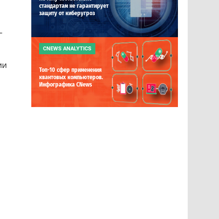
стандартам не гарантирует
защиту от киберугроз
—
CNEWS ANALYTICS
ии
Топ-10 сфер применения
квантовых компьютеров.
Инфографика CNews