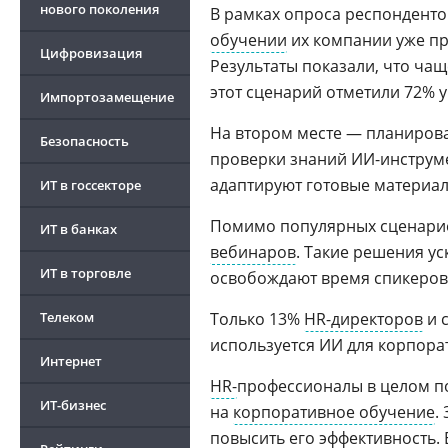
нового поколения
В рамках опроса респонденто
обучении
их компании уже п
Цифровизация
Результаты показали, что чащ
этот сценарий отметили 72% 
Импортозамещение
На втором месте — планирова
Безопасность
проверки знаний ИИ-инструме
адаптируют готовые материал
ИТ в госсекторе
Помимо популярных сценарие
ИТ в банках
вебинаров
. Такие решения у
ИТ в торговле
освобождают время спикеров
Телеком
Только 13%
HR-директоров
и 
используется ИИ для корпора
Интернет
HR-
профессионалы в целом по
ИТ-бизнес
на
корпоративное обучение
.
повысить его эффективность.