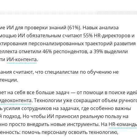
е ИИ для проверки знаний (61%). Навык анализа
омощью ИИ обязательным считают 55% HR-директоров и
ктирования персонализированных траекторий развития 
ллекта отметили 46% респондентов, а 39% выделили
сти
ИИ-контента
.
ания считают, что специалистам по обучению не
тенции.
рет на себя все больше задач — от помощи в поиске иде
идеоконтента
. Технологии уже сокращают объем ручног
ь усилия сотрудников на задачах, где особенно важны
ий подход. Но чтобы ИИ приносил реальную пользу на
чно просто внедрить новые инструменты. На
HR-команд
венность: помочь персоналу освоить технологию,