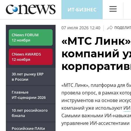
ИТ-БИЗНЕС
CNews
|
07 июля 2026 12:40
ПОДЕЛИ
Аналитика
CNews FORUM
«МТС Линк»
12 ноября
Конференц
компаний у
CNews AWARDS
Маркет
12 ноября
корпоратив
Техника
30 лет рынку ERP
ТВ
в России
«МТС Линк», платформа для б
Главные
провела опрос, в рамках ко
ИТ-сценарии
2026
инструментов на основе иску
компаний уже используют
ИИ
10 лет российского
Самыми важными ИИ-навыками
бэкапа
управление ИИ-ассистентами 
Российские ПАКи