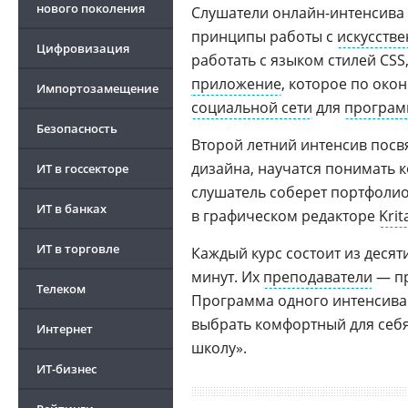
нового поколения
Слушатели онлайн-интенсива 
принципы работы с
искусств
Цифровизация
работать с языком стилей CSS
приложение
, которое по око
Импортозамещение
социальной сети
для
програм
Безопасность
Второй летний интенсив посв
дизайна, научатся понимать 
ИТ в госсекторе
слушатель соберет портфолио
ИТ в банках
в графическом редакторе
Krit
ИТ в торговле
Каждый курс состоит из деся
минут. Их
преподаватели
— пр
Телеком
Программа одного интенсива 
выбрать комфортный для себя
Интернет
школу».
ИТ-бизнес