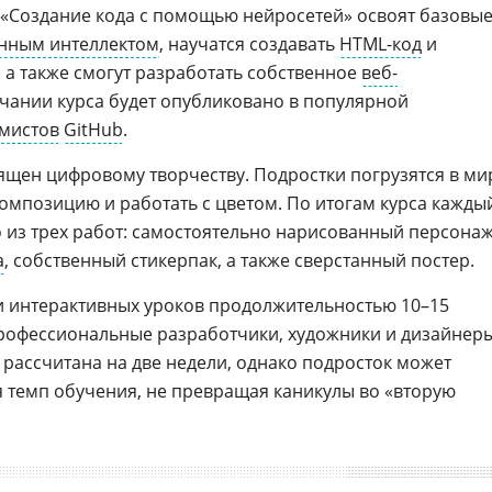
«Создание кода с помощью нейросетей» освоят базовы
енным интеллектом
, научатся создавать
HTML-код
и
, а также смогут разработать собственное
веб-
нчании курса будет опубликовано в популярной
мистов
GitHub
.
ящен цифровому творчеству. Подростки погрузятся в ми
композицию и работать с цветом. По итогам курса кажды
 из трех работ: самостоятельно нарисованный персона
a
, собственный стикерпак, а также сверстанный постер.
ти интерактивных уроков продолжительностью 10–15
офессиональные разработчики, художники и дизайнеры
рассчитана на две недели, однако подросток может
 темп обучения, не превращая каникулы во «вторую