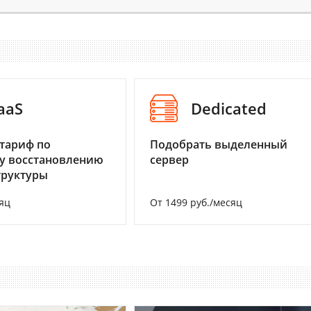
aaS
Dedicated
тариф по
Подобрать выделенный
у восстановлению
сервер
труктуры
яц
От 1499 руб./месяц