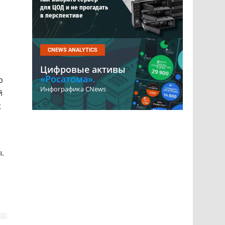
е
для ЦОД и не прогадать
в перспективе
CNEWS ANALYTICS
Цифровые активы
«Росатома».
р
Инфографика CNews
й
ж
.