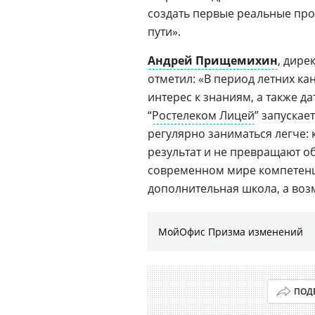
создать первые реальные про
пути».
Андрей Прищемихин
, дире
отметил: «В период летних ка
интерес к знаниям, а также д
“
Ростелеком Лицей
” запускае
регулярно заниматься легче:
результат и не превращают о
современном мире компетенц
дополнительная школа, а воз
МойОфис Призма изменений
ПОД