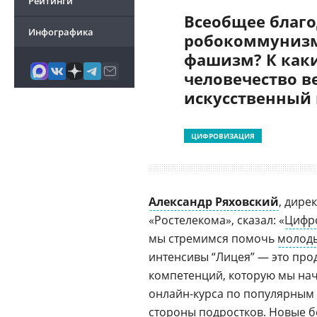
Рейтинги
Всеобщее благо
Инфографика
робокоммунизм
фашизм? К как
человечество в
искусственный
ЦИФРОВИЗАЦИЯ
Александр Ряховский
, дире
«Ростелекома», сказал: «
Цифр
мы стремимся помочь
молод
интенсивы “Лицея” — это пр
компетенций, которую мы нач
онлайн-курса по популярным
стороны подростков. Новые б