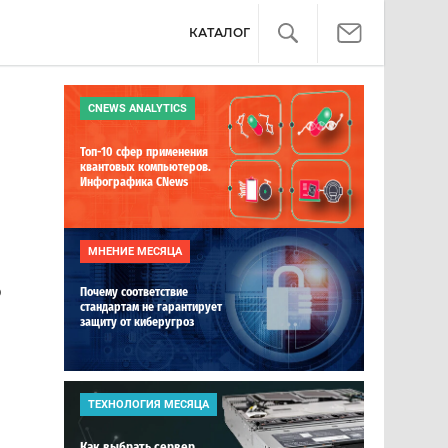
КАТАЛОГ
CNEWS ANALYTICS
Топ-10 сфер применения
квантовых компьютеров.
Инфографика CNews
МНЕНИЕ МЕСЯЦА
о
Почему соответствие
стандартам не гарантирует
защиту от киберугроз
ТЕХНОЛОГИЯ МЕСЯЦА
Как выбрать сервер