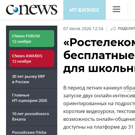
ИТ-БИЗНЕС
CNews
|
07 июля 2026 12:54
ПОДЕЛИ
Аналитика
CNews FORUM
«Ростелеко
12 ноября
Конференц
бесплатные
CNews AWARDS
Маркет
12 ноября
для школьн
Техника
30 лет рынку ERP
ТВ
в России
В период летних каникул
обра
Главные
запуске двух онлайн-интенси
ИТ-сценарии
2026
ориентированных на подростк
короткие видеоуроки, текстов
10 лет российского
возможность онлайн-общения
бэкапа
доступны на платформе до 31 а
Российские ПАКи