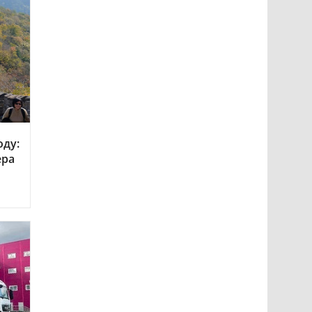
оду:
ера