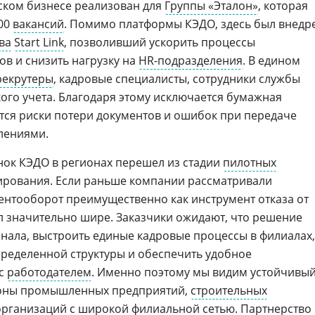
ском бизнесе реализован для
Группы «Эталон»
, которая
000
вакансий
. Помимо платформы КЭДО, здесь был внедр
ва
Start Link
, позволивший ускорить процессы
в и снизить нагрузку на
HR-подразделения
. В едином
рекрутеры
, кадровые специалисты, сотрудники службы
кого учета. Благодаря этому исключается бумажная
тся риски потери документов и ошибок при передаче
лениями.
ок КЭДО в регионах перешел из стадии
пилотных
ирования. Если раньше компании рассматривали
нтооборот преимущественно как инструмент отказа от
ал значительно шире. Заказчики ожидают, что решение
нала, выстроить единые кадровые процессы в филиалах,
ределенной структуры и обеспечить удобное
 с
работодателем
. Именно поэтому мы видим устойчивы
ороны промышленных предприятий,
строительных
рганизаций с широкой филиальной сетью. Партнерство