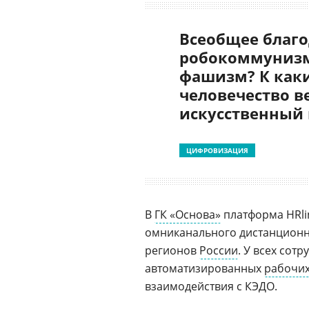
Всеобщее благо
робокоммунизм
фашизм? К как
человечество в
искусственный
ЦИФРОВИЗАЦИЯ
В
ГК «Основа»
платформа HRli
омниканального дистанционно
регионов
России
. У всех сот
автоматизированных
рабочих
взаимодействия с КЭДО.