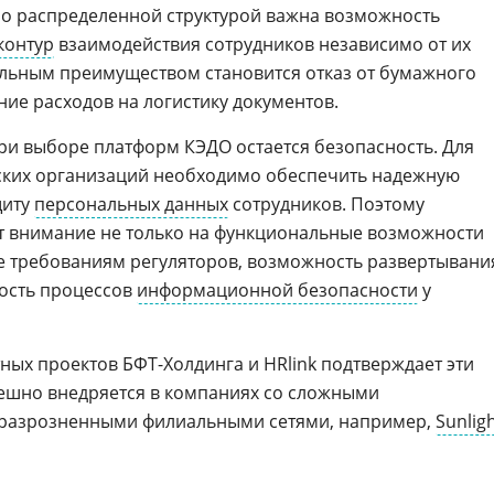
но распределенной структурой важна возможность
контур
взаимодействия сотрудников независимо от их
льным преимуществом становится отказ от бумажного
ие расходов на логистику документов.
ри выборе платформ КЭДО остается безопасность. Для
ких организаций необходимо обеспечить надежную
щиту
персональных данных
сотрудников. Поэтому
т внимание не только на функциональные возможности
ие требованиям регуляторов, возможность развертывани
лость процессов
информационной безопасности
у
ных проектов БФТ-Холдинга и HRlink подтверждает эти
ешно внедряется в компаниях со сложными
 разрозненными филиальными сетями, например,
Sunlig