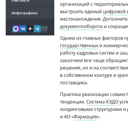
Рейтинги
организаций с территориаль
выстроить единый
цифровой 
Инфографика
местонахождения. Дополните
документооборота
и сокращен
Одним из главных факторов п
государственных
и коммерчес
работу кадровых систем и за
заказчики все чаще обращаю
решения, но и на соответств
в собственном контуре и зре
поставщика.
Практика реализации совмест
тенденции.
Система КЭДО
усп
холдинговыми структурами и
и АО «
Фармация
».