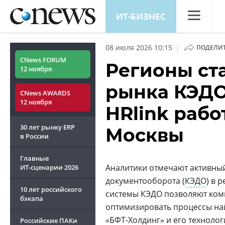
ИТ-БИЗНЕС
CNews
|
08 июля 2026 10:15
ПОДЕЛИ
Аналитика
CNews FORUM
Регионы ст
12 ноября
Конференц
рынка КЭДО
CNews AWARDS
Маркет
12 ноября
HRlink раб
Техника
30 лет рынку ERP
Москвы
ТВ
в России
Главные
Аналитики отмечают активный
ИТ-сценарии
2026
документооборота (
КЭДО
) в 
10 лет российского
системы КЭДО позволяют ком
бэкапа
оптимизировать процессы най
«БФТ-Холдинг» и его техноло
Российские ПАКи