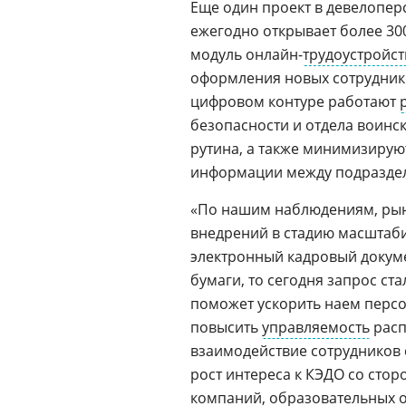
Еще один проект в девелопер
ежегодно открывает более 3
модуль онлайн-
трудоустройст
оформления новых сотруднико
цифровом контуре работают
безопасности и отдела воинс
рутина, а также минимизирую
информации между подразде
«По нашим наблюдениям, рын
внедрений в стадию масштаб
электронный кадровый докуме
бумаги, то сегодня запрос ст
поможет ускорить наем персо
повысить
управляемость
расп
взаимодействие сотрудников
рост интереса к КЭДО со ст
компаний,
образовательных
о