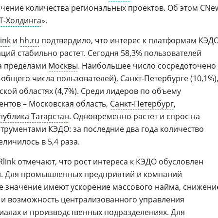
чение количества региональных проектов. Об этом CNe
Т-Холдинга
».
ink
и
hh.ru
подтвердило, что интерес к платформам КЭД
ций стабильно растет. Сегодня 58,3% пользователей
за пределами
Москвы
. Наибольшее число сосредоточено
 общего числа пользователей), Санкт-Петербурге (10,1%)
ской областях (4,7%). Среди лидеров по объему
нтов – Московская область,
Санкт-Петербург
,
публика Татарстан
. Одновременно растет и спрос на
трументами КЭДО: за последние два года количество
личилось в 5,4 раза.
Rlink отмечают, что рост интереса к КЭДО обусловлен
и. Для промышленных предприятий и компаний
 значение имеют ускорение массового найма, снижени
 и возможность централизованного управления
иалах и производственных подразделениях. Для