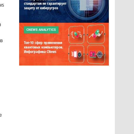
ws
стандартам не гарантирует
защиту от киберугроз
О
CNEWS ANALYTICS
 в
Топ-10 сфер применения
,
квантовых компьютеров.
Инфографика CNews
е