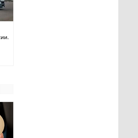
сии.
о