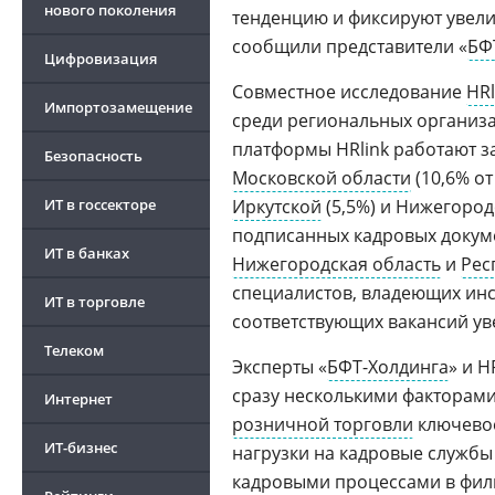
нового поколения
тенденцию и фиксируют увели
сообщили представители «
БФ
Цифровизация
Совместное исследование
HRl
Импортозамещение
среди региональных организа
платформы HRlink работают 
Безопасность
Московской области
(10,6% от
ИТ в госсекторе
Иркутской
(5,5%) и Нижегород
подписанных кадровых докуме
ИТ в банках
Нижегородская область
и
Рес
специалистов, владеющих инс
ИТ в торговле
соответствующих вакансий уве
Телеком
Эксперты «
БФТ-Холдинга
» и H
сразу несколькими факторам
Интернет
розничной торговли
ключевое
ИТ-бизнес
нагрузки на кадровые службы
кадровыми процессами в фил