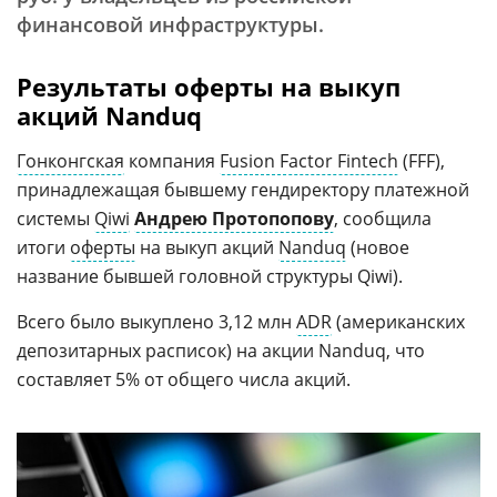
финансовой инфраструктуры.
Результаты оферты на выкуп
акций Nanduq
Гонконгская
компания
Fusion Factor Fintech
(FFF),
принадлежащая бывшему гендиректору платежной
системы
Qiwi
Андрею Протопопову
, сообщила
итоги
оферты
на выкуп акций
Nanduq
(новое
название бывшей головной структуры Qiwi).
Всего было выкуплено 3,12 млн
ADR
(американских
депозитарных расписок) на акции Nanduq, что
составляет 5% от общего числа акций.