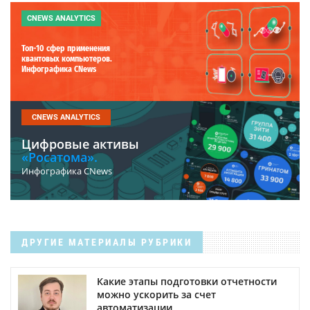
CNEWS ANALYTICS
Топ-10 сфер применения
квантовых компьютеров.
Инфографика CNews
CNEWS ANALYTICS
Цифровые активы
«Росатома».
Инфографика CNews
ДРУГИЕ МАТЕРИАЛЫ РУБРИКИ
Какие этапы подготовки отчетности
можно ускорить за счет
автоматизации