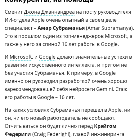
Сменит
Джона Джаннандреа
на посту руководителя
ИИ-отдела Apple очень опытный в своем деле
специалист –
Амар Субраманья
(Amar Subramanya).
Это в прошлом один из топ-менеджеров Microsoft, а
также у него за спиной 16 лет работы в
Google
.
И
Microsoft
, и
Google
делают значительные успехи в
развитии искусственного интеллекта, и притом не
без участия Субраманья. К примеру, в Google
именно он руководил разработкой очень хорошо
зарекомендовавшей себя нейросети Gemini. Стаж
его работы в Google – 16 лет.
На каких условиях Субраманья перешел в Apple, ни
он, ни его новый работодатель не сообщают.
Отчитываться он будет лично перед
Крэйгом
Федериги
(Craig Federighi), главой инжиниринга