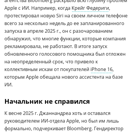
агентства Bloomberg раскрыло всю глубину проблем
Apple с ИИ. Например, когда
Крейг Федериги
,
протестировал новую Siri на своем личном телефоне
всего за несколько недель до ее запланированного
запуска в апреле 2025 г., он с разочарованием
обнаружил, что многие функции, которые компания
рекламировала, не работают. В итоге запуск
обновленного голосового помощника был отложен
на неопределенный срок, что привело к
коллективным искам от покупателей
iPhone 16
,
которым Apple обещала нового ассистента на базе
ИИ.
Начальник не справился
К весне 2025 г. Джаннандреа хоть и оставался
руководителем ИИ-отдела Apple, но был им лишь
формально, подчеркивает
Bloomberg
. Гендиректор