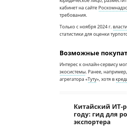
юридическое лицо, разместит
кабинет на сайте
Роскомнадз
требования.
Только с ноября 2024 г.
власт
статистики для оценки турпот
Возможные покупат
Интерес к онлайн-сервису мо
экосистемы
. Ранее, например
агрегатора «
Туту
», хотя в
кред
Китайский ИТ-р
году: гид для р
экспортера