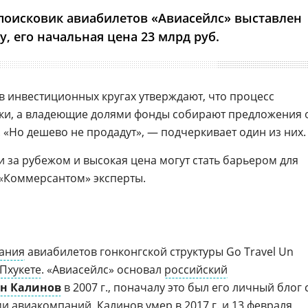
поисковик авиабилетов «Авиасейлс» выставлен
у, его начальная цена 23 млрд руб.
в инвестиционных кругах утверждают, что процесс
вки, а владеющие долями фонды собирают предложения 
 «Но дешево не продадут», — подчеркивает один из них.
и за рубежом и высокая цена могут стать барьером для
 «Коммерсантом» эксперты.
ания
авиабилетов гонконгской структуры Go Travel Un
Пхукете
. «Авиасейлс» основал
российский
н Калинов
в 2007 г., поначалу это был его личный блог 
авиакомпаний. Калинов умер в 2017 г. и 13 февраля