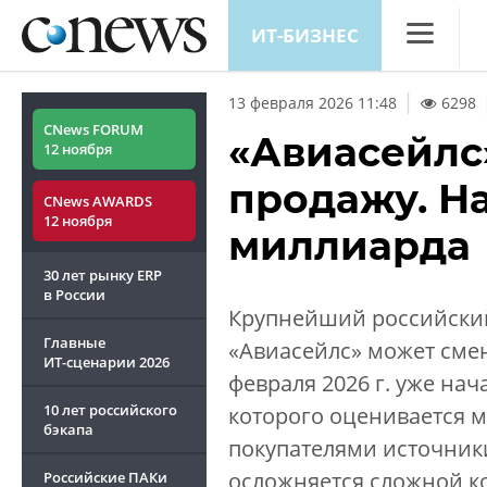
ИТ-БИЗНЕС
CNews
13 февраля 2026 11:48
6298
Аналитика
CNews FORUM
«Авиасейлс
12 ноября
Конференц
продажу. На
CNews AWARDS
Маркет
12 ноября
миллиарда
Техника
30 лет рынку ERP
ТВ
в России
Крупнейший российский
Главные
«Авиасейлс» может сме
ИТ-сценарии
2026
февраля 2026 г. уже нач
10 лет российского
которого оценивается 
бэкапа
покупателями источники
осложняется сложной к
Российские ПАКи