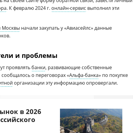
ь на своем сайте форму обратной связи, завести личный
ора
. К февралю 2024 г.
онлайн-сервис
выполнил эти
и Москвы
начали закупать у «Авиасейлс» данные
оков.
ели и проблемы
гут проявлять
банки
, развивающие собственные
, сообщалось о переговорах «
Альфа-банка
» по покупке
итной
организации эту информацию опровергали.
ынок в 2026
оссийского