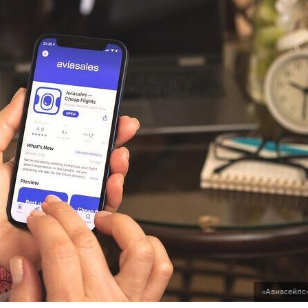
«Авиасейлс