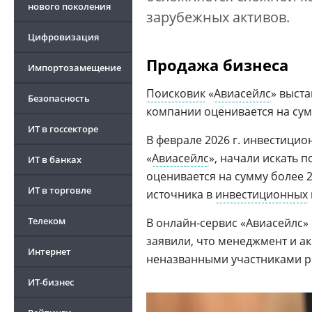
нового поколения
зарубежных активов.
Цифровизация
Продажа бизнеса
Импортозамещение
Поисковик
«
Авиасейлс
» выста
Безопасность
компании оценивается на сум
ИТ в госсекторе
В феврале 2026 г. инвестици
«
Авиасейлс
», начали искать 
ИТ в банках
оценивается на сумму более 
ИТ в торговле
источника в
инвестиционных
Телеком
В онлайн-сервис «Авиасейлс»
заявили, что менеджмент и а
Интернет
неназванными участниками р
ИТ-бизнес