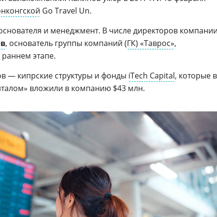
онконгской
Go Travel Un.
основателя и менеджмент. В числе директоров компани
ов
, основатель группы компаний (
ГК) «Таврос»
,
 раннем этапе.
в — кипрские структуры и фонды
iTech Capital
, которые в
питалом» вложили в компанию $43 млн.