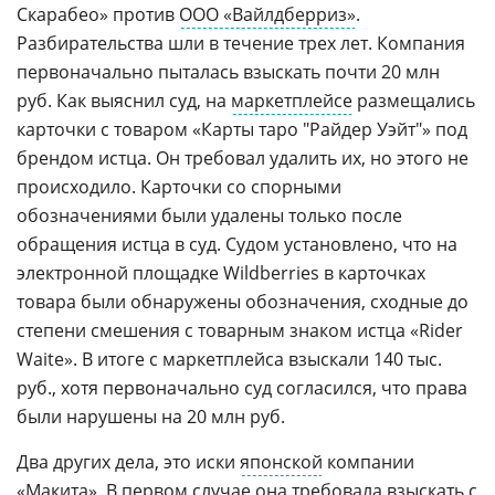
Скарабео» против
ООО «Вайлдберриз»
.
Разбирательства шли в течение трех лет. Компания
первоначально пыталась взыскать почти 20 млн
руб. Как выяснил суд, на
маркетплейсе
размещались
карточки с товаром «Карты таро "Райдер Уэйт"» под
брендом истца. Он требовал удалить их, но этого не
происходило. Карточки со спорными
обозначениями были удалены только после
обращения истца в суд. Судом установлено, что на
электронной площадке Wildberries в карточках
товара были обнаружены обозначения, сходные до
степени смешения с товарным знаком истца «Rider
Waite». В итоге с маркетплейса взыскали 140 тыс.
руб., хотя первоначально суд согласился, что права
были нарушены на 20 млн руб.
Два других дела, это иски
японской
компании
«Макита». В первом случае она требовала взыскать с