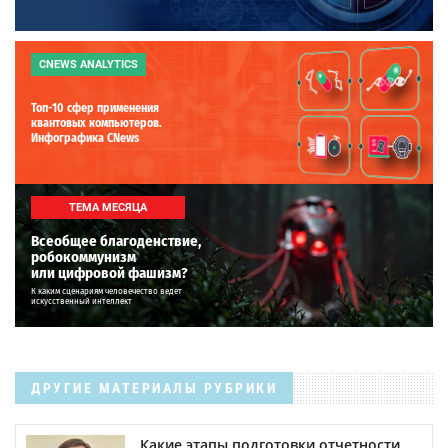
CNEWS ANALYTICS
Топ-10 сфер применения
квантовых компьютеров.
Инфографика CNews
ТЕМА МЕСЯЦА
Всеобщее благоденствие,
робокоммунизм
или цифровой фашизм?
К каким сценариям человечество ведет
искусственный интеллект
ДРУГИЕ МАТЕРИАЛЫ РУБРИКИ
Какие этапы подготовки отчетности