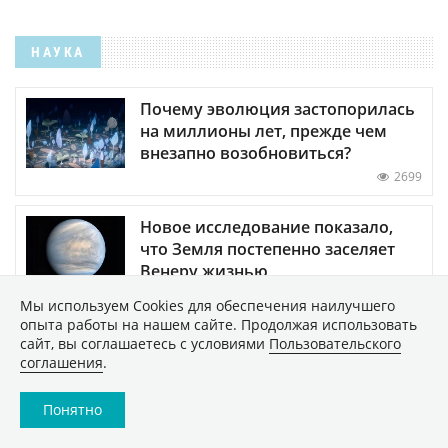
НАУКА
Почему эволюция застопорилась
на миллионы лет, прежде чем
внезапно возобновиться?
2699
Новое исследование показало,
что Земля постепенно заселяет
Венеру жизнью
36736
Мы используем Сookies для обеспечения наилучшего
опыта работы на нашем сайте. Продолжая использовать
Обнаружены биологические
сайт, вы соглашаетесь с условиями
Пользовательского
соглашения
.
часы-хронометр организма —
когда они выходят из строя,
развитие человека
Понятно
останавливается