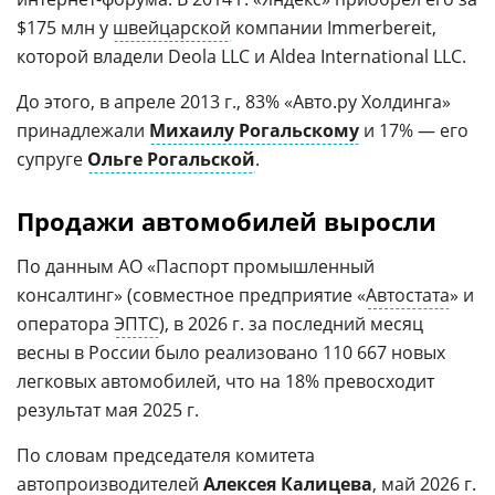
$175 млн у
швейцарской
компании Immerbereit,
которой владели Deola LLC и Aldea International LLC.
До этого, в апреле 2013 г., 83% «Авто.ру Холдинга»
принадлежали
Михаилу Рогальскому
и 17% — его
супруге
Ольге Рогальской
.
Продажи автомобилей выросли
По данным АО «Паспорт промышленный
консалтинг» (совместное предприятие «
Автостата
» и
оператора
ЭПТС
), в 2026 г. за последний месяц
весны в России было реализовано 110 667 новых
легковых автомобилей, что на 18% превосходит
результат мая 2025 г.
По словам председателя комитета
автопроизводителей
Алексея Калицева
, май 2026 г.