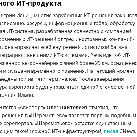
ого ИТ-продукта
итрий Ильин
, многие зарубежные ИТ-решения закрыва
асписание, ресурсы, информационные табло, обработку
ная ИТ-система, разработанная совместно с компанией
зрозненных ИТ-решений от трех иностранных компаний-
г. она управляет всей внутренней
логистикой
багажа
теграцию с внешними ИТ-системами. Речь идет об ИТ-
тяженностью конвейерных линий более 29 км, оснащенн
 и складами временного хранения. На текущий момент
ведены три из пяти терминалов. После завершения
ура аэропорта будет управляться единой отечественной
точнил Ильин.
ентства «Авиапорт»
Олег Пантелеев
отметил, что
Т-решения в «Шереметьево» является первым подобным
х аэропортов. «Шереметьево» остается единственным
ающим такой сложной
ИТ-инфраструктурой
,
писал
CNews.