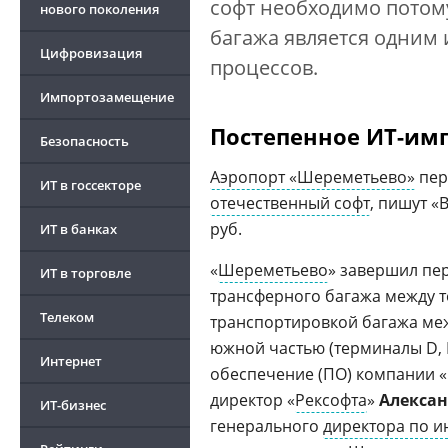
софт необходимо потом
нового поколения
багажа является одним 
Цифровизация
процессов.
Импортозамещение
Постепенное ИТ-им
Безопасность
Аэропорт «Шереметьево»
пер
ИТ в госсекторе
отечественный софт
, пишут «
руб.
ИТ в банках
«
Шереметьево
» завершил пе
ИТ в торговле
трансферного багажа между 
Телеком
транспортировкой багажа ме
южной частью (терминалы D, 
Интернет
обеспечение (ПО) компании «
директор «
Рексофта
»
Алексан
ИТ-бизнес
генерального
директора по 