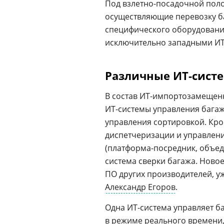
Под взлетно-посадочной пол
осуществляющие перевозку б
специфического оборудования
исключительно западными ИТ-
Различные ИТ-сист
В состав ИТ-импортозамещенн
ИТ-системы управления бага
управления сортировкой. Кро
диспетчеризации и управлен
(платформа-посредник, объеди
система сверки багажа. Ново
ПО других производителей, у
Александр Егоров
.
Одна ИТ-система управляет 
в
режиме реального времени