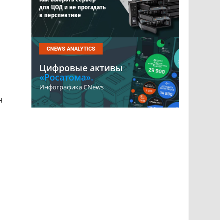
для ЦОД и не прогадать
в перспективе
а
CNEWS ANALYTICS
Цифровые активы
«Росатома».
Инфографика CNews
н