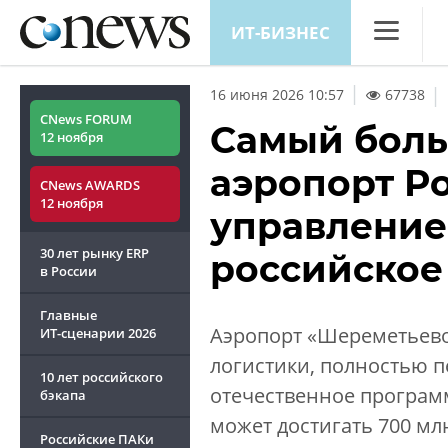
ИТ-БИЗНЕС
CNews
|
16 июня 2026 10:57
67738
Аналитика
CNews FORUM
Самый бол
12 ноября
Конференц
аэропорт Р
CNews AWARDS
Маркет
12 ноября
управление
Техника
30 лет рынку ERP
российское
ТВ
в России
Главные
Аэропорт «Шереметьево
ИТ-сценарии
2026
логистики, полностью 
10 лет российского
отечественное програм
бэкапа
может достигать 700 мл
Российские ПАКи