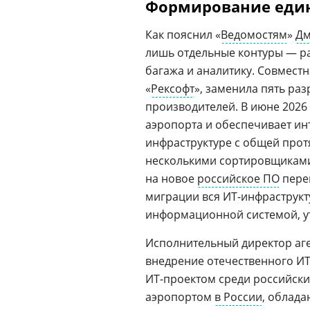
Формирование един
Как пояснил «
Ведомостям
»
Дм
лишь отдельные контуры — р
багажа и аналитику. Совмест
«
Рексофт
», заменила пять ра
производителей. В июне 2026 
аэропорта и обеспечивает ин
инфраструктуре с общей про
несколькими сортировщиками
на новое
российское ПО
пере
миграции вся ИТ-инфраструкт
информационной системой, у
Исполнительный директор аг
внедрение отечественного И
ИТ-проектом среди российски
аэропортом
в России
, облад