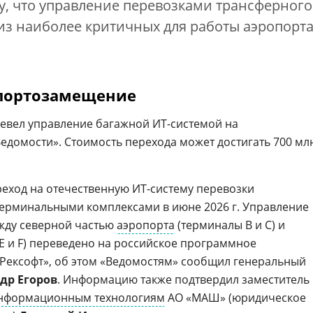
у, что управление перевозками трансферного
из наиболее критичных для работы аэропорт
портозамещение
евел управление багажной ИТ-системой на
Ведомости». Стоимость перехода может достигать 700 мл
реход на отечественную ИТ-систему перевозки
терминальными комплексами в июне 2026 г. Управление
жду северной частью
аэропорта
(терминалы B и C) и
E и F) переведено на российское программное
Рексофт», об этом «Ведомостям» сообщил генеральный
др Егоров
. Информацию также подтвердил заместитель
информационным технологиям
АО «МАШ» (юридическое