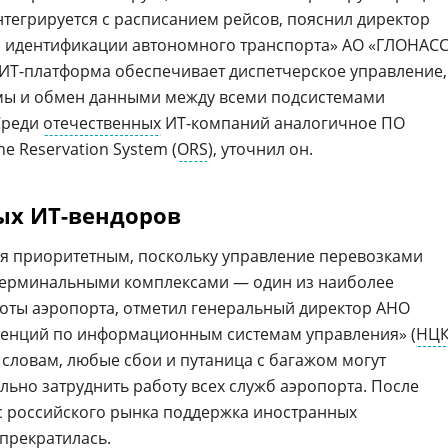
нтегрируется с расписанием рейсов, пояснил директор
а идентификации автономного транспорта» АО «ГЛОНАС
, ИТ-платформа обеспечивает диспетчерское управление,
мы и обмен данными между всеми подсистемами
 Среди
отечественных
ИТ-компаний аналогичное ПО
e Reservation System (
ORS
), уточнил он.
ых ИТ-вендоров
я приоритетным, поскольку управление перевозками
терминальными комплексами — один из наиболее
оты аэропорта, отметил генеральный директор АНО
енций по информационным системам управления» (
НЦ
о словам, любые сбои и путаница с багажом могут
льно затруднить работу всех служб аэропорта. После
с российского рынка поддержка иностранных
прекратилась.