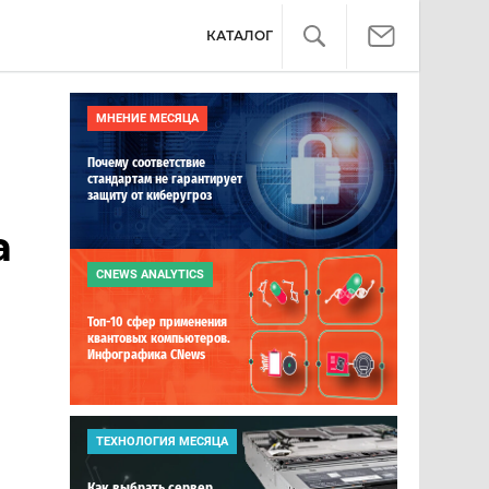
КАТАЛОГ
МНЕНИЕ МЕСЯЦА
Почему соответствие
стандартам не гарантирует
защиту от киберугроз
а
CNEWS ANALYTICS
Топ-10 сфер применения
квантовых компьютеров.
Инфографика CNews
ТЕХНОЛОГИЯ МЕСЯЦА
Как выбрать сервер