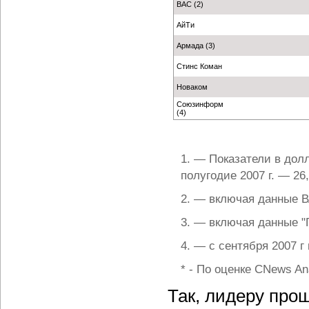
ВАС (2)
АйТи
Армада (3)
Стинс Коман
Новаком
Союзинформ
(4)
1. — Показатели в дол
полугодие 2007 г. — 26,
2. — включая данные В
3. — включая данные "
4. — с сентября 2007 г
* - По оценке CNews Ana
Так, лидеру прош