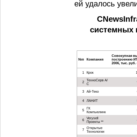
ей удалось увел
CNewsInfr
системных 
Совокупная вы
№п
Компания
построению ИТ
2006, тыс. руб. 
1
Крок
ТехноСерв А/
2
С
3
Ай-Теко
4
ЛАНИТ
ГК
5
Компьюлинк
Verysell
6
Проекты **
Открытые
7
Технологии