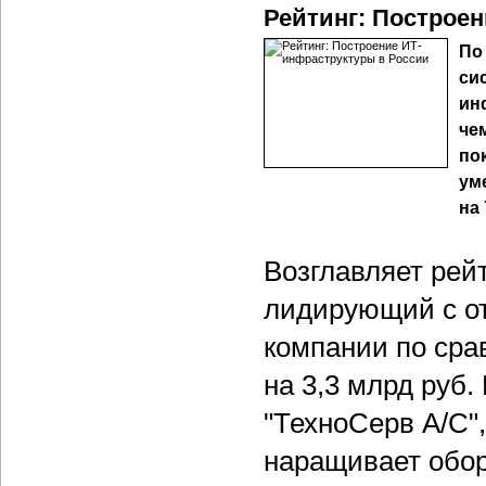
Рейтинг: Построе
По
си
ин
че
по
ум
на 
Возглавляет рейт
лидирующий с от
компании по сра
на 3,3 млрд руб
"ТехноСерв А/С",
наращивает оборо