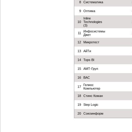
8
Систематика
9
Оптима
Inline
10
Technologies
(3)
Инфосистемы
11
Джет
12
Микротест
13
АйТи
14
Tops BI
15
АМТ-Груп
16
BAС
Гелиос
17
Компьютер
18
Стинс Коман
19
Step Logic
20
Союзинформ