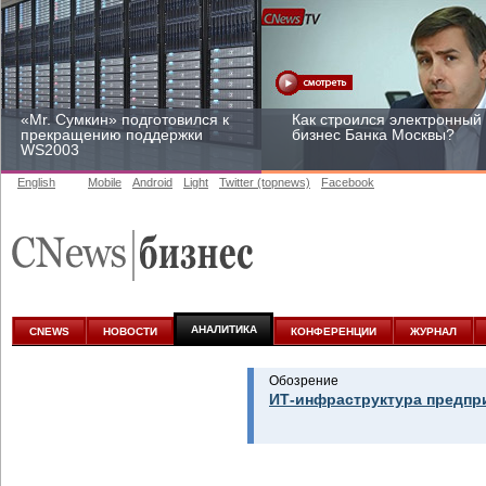
«Mr. Сумкин» подготовился к
Как строился электронный
прекращению поддержки
бизнес Банка Москвы?
WS2003
English
Mobile
Android
Light
Twitter (topnews)
Facebook
Заоблачная оптимизация:
Рейтинг CNewsInfrastructur
как Faberlic изменил подход
2015: приглашаем
к аналитике
участвовать
АНАЛИТИКА
CNEWS
НОВОСТИ
КОНФЕРЕНЦИИ
ЖУРНАЛ
Обозрение
ИТ-инфраструктура предпр