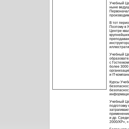
Учебный Ц
ныне веду
Первоначал
производим
В тот пери
Поэтому в 
Центре ква
крупнейших
преподаван
инструктор
иллюстрат
Учебный Це
образовате
с Гостехко
более 3000
организаци
и
IT-компан
Курсы Учеб
безопаснос
безопаснос
информацио
Учебный Це
подготовку
затрагиваю
применение
и др. Сред
2000/XP», 