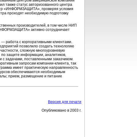
ованным центром американской компании
учил также статус авторизованного центра
Центр «ИНФОРМЗАЩИТА», проверяя условия
нтра проходят необходимую подготовку
твенных производителей, в том числе НИП
ИНФОРМЗАЩИТА» активно сотрудничает
— работа с корпоративными клиентами.
редприятий позволило создать технологию
 частности, сложную многоуровневую
 по защите информации, аналитиков,
и с задачами, поставленными заказчиком.
рпоративным запросам
компании-клиента,
так
ограмма имеет практическую направленность
 курсов обеспечиваются необходимым
алы; прием, размещение и питание
Версия для печати
Опубликовано в 2003 г.