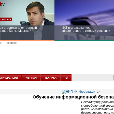
ак строился электронный
ИКТ в страховании:
изнес Банка Москвы?
эффективность в новых условиях
s)
Facebook
ейтинг CNewsInfrastructure 2015:
Информационная безопасность
риглашаем участвовать
бизнеса и госструктур: развитие в
новых условиях
ОНФЕРЕНЦИИ
ЖУРНАЛ
ТЕХНИКА
ТВ
Обучение информационной безопа
Неквалифицированно
с определенной веро
расходы компании на
безопасности, но и н