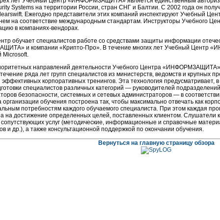
рех лет Учебный Центр «ИНФОРМЗАЩИТА» является единственным авториз
curity Systems на территории России, стран СНГ и Балтии. С 2002 года он пол
learswift. Ежегодно представители этих компаний инспектируют Учебный 
 нем на соответствие международным стандартам. Инструкторы Учебного Це
ацию в
компаниях-вендорах.
нтр обучает специалистов работе со средствами защиты информации отечес
АЩИТА» и компании
«Крипто-Про».
В течение многих лет Учебный Центр «
 Microsoft.
иоритетных направлений деятельности Учебного Центра «ИНФОРМЗАЩИТА» 
 течение ряда лет групп специалистов из министерств, ведомств и крупных п
 эффективных корпоративных тренингов. Эта технология предусматривает, в
дготовки специалистов различных категорий — руководителей подразделений
торов безопасности, системных и сетевых администраторов — в соответстви
а организации обучения построена так, чтобы максимально отвечать как ко
альным потребностям каждого обучаемого специалиста. При этом каждая пр
на на достижение определенных целей, поставленных клиентом. Слушатели
 сопутствующих услуг (методические, информационные и справочные матери
в и др.), а также консультационной поддержкой по окончании обучения.
Вернуться на главную страницу обзора