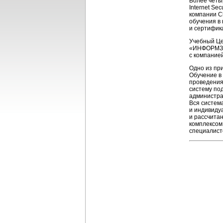
Более четы
Internet Se
компании C
обучения в
и сертифик
Учебный Це
«ИНФОРМЗ
с компанией
Одно из пр
Обучение в
проведения
систему по
администра
Вся систем
и индивиду
и рассчита
комплексом
специалисто