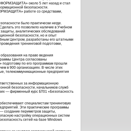
ФОРМЗАЩИТА» около 5 лет назад и стал
ормационной безопасности.
ФОРМЗАЩИТА» работе со средствами,
зопасности было практически негде.
Сделать это позволило наличие в Учебном
 защиты, аналитических обследований
ционной безопасности, но и опыт
чебным Центром, разработаны его штатными
проведения тренинговой подготовки,
образования на право ведения
граммы Центра согласованы
 подготовку по его программам прошли
ем в 900 организациях. В числе этих
ные, телекоммуникационные предприятия
 ответственных за информационную
онной безопасности, начальников служб
йших — фирменный курс БТ01 «Безопасность
 обеспечивают специалистам тренинговую
редприятий. Эти практические программы
 — создание периметров защиты,
зопасную настройку операционных систем
Безопасность сетей на базе Windows