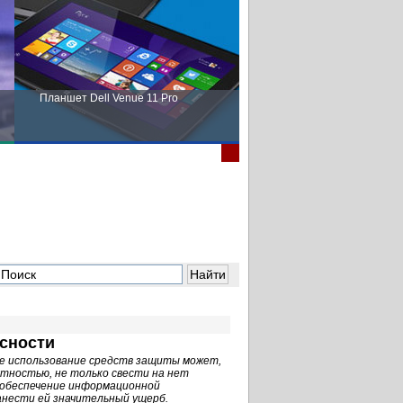
Планшет Dell Venue 11 Pro
Пора выбирать Fujitsu!
сности
е использование средств защиты может,
ятностью, не только свести на нет
 обеспечение информационной
анести ей значительный ущерб.