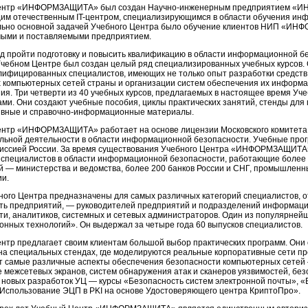
ентр «ИНФОРМЗАЩИТА» был создан
Научно-инженерным
предприятием «ИН
щим отечественным
IT-центром,
специализирующимся в области обучения инф
ьно основной задачей Учебного Центра было обучение клиентов НИП «ИН
ыми и поставляемыми предприятием.
од пройти подготовку и повысить квалификацию в области информационной бе
Учебном Центре был создан целый ряд специализированных учебных курсов. 
лифицированных специалистов, имеющих не только опыт разработки средств
 компьютерных сетей страны и организации систем обеспечения их информа
ия. Три четверти из 40 учебных курсов, предлагаемых в настоящее время У
ами. Они создают учебные пособия, циклы практических занятий, стенды для 
ивные и
справочно-информационные
материалы.
нтр «ИНФОРМЗАЩИТА» работает на основе лицензии Московского комитета 
льной деятельности в области информационной безопасности. Учебные про
миссией России. За время существования Учебного Центра «ИНФОРМЗАЩИТА»
 специалистов в области информационной безопасности, работающие более ч
й — министерства и ведомства, более 200 банков России и СНГ, промышлен
ии.
ного Центра предназначены для самых различных категорий специалистов,
ть предприятий, — руководителей предприятий и подразделений информаци
ти, аналитиков, системных и сетевых администраторов. Один из популярне
нных технологий». Он выдержал за четыре года 60 выпусков специалистов.
нтр предлагает своим клиентам большой выбор практических программ. Они
 на специальных стендах, где моделируются реальные корпоративные сети п
т самые различные аспекты обеспечения безопасности компьютерных сетей
 межсетевых экранов, систем обнаружения атак и сканеров уязвимостей, бе
и новых разработок УЦ — курсы «Безопасность систем электронной почты», «
«Использование ЭЦП в PKI на основе Удостоверяющего центра КриптоПро».