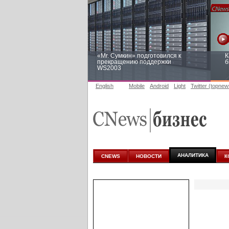
«Mr. Сумкин» подготовился к
К
прекращению поддержки
б
WS2003
English
Mobile
Android
Light
Twitter (topnew
Заоблачная оптимизация: как
Р
Faberlic изменил подход к
п
аналитике
АНАЛИТИКА
CNEWS
НОВОСТИ
К