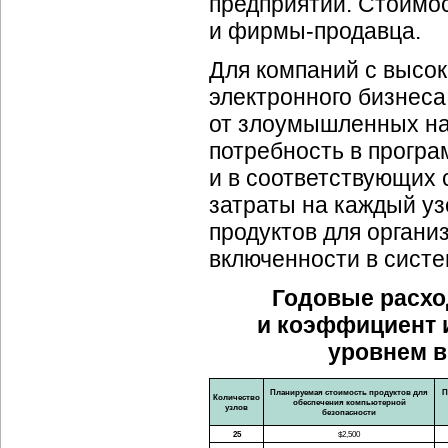
предприятий. Стоимос
и фирмы-продавца.
Для компаний с высо
электронного бизнес
от злоумышленных на
потребность в прогр
и в соответствующих 
затраты на каждый у
продуктов для органи
включенности в систе
Годовые расхо
и коэффициент 
уровнем в
Планируемая стоимость продуктов для
П
Количество
обеспечения компьютерной
узлов
безопасности
25
$2,500