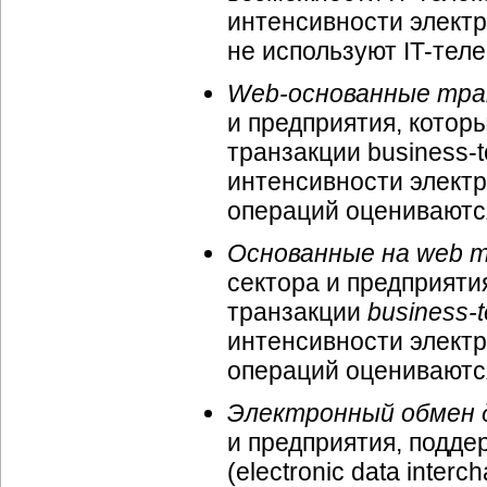
интенсивности электр
не используют IT-тел
Web-основанные тран
и предприятия, кото
транзакции business-
интенсивности электр
операций оцениваютс
Основанные на web т
сектора и предприят
транзакции
business-
интенсивности электр
операций оцениваютс
Электронный обмен 
и предприятия, подд
(electronic data inte