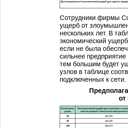
Долговременный экономический ущерб для одного предп
Сотрудники фирмы Co
ущерб от злоумышлен
нескольких лет. В та
экономический ущерб
если не была обеспе
сильнее предприятие 
тем большим будет у
узлов в таблице соот
подключенных к сети.
Предполага
от
Количество
Экономический ущерб для компании с низк
узлов
использования технологий электронного
25
$12,025
50
$25,200
100
$46,674