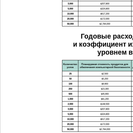
3,000
$207,800
5,000
$324,800
10,000
$617,200
20,000
$172,000
50,000
$2,784,000
Годовые расхо
и коэффициент и
уровнем в
Количество
Планируемая стоимость продуктов для
узлов
обеспечения компьютерной безопасности
25
$2,500
50
$5,200
100
$9,900
250
$23,300
500
$45,900
1,000
$81,200
2,000
$148,500
3,000
$207,800
5,000
$324,800
10,000
$617,200
20,000
$172,000
50,000
$2,784,000