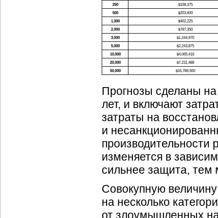
250
$108,375
500
$203,600
1,000
$402,225
2,000
$787,350
3,000
$1,244,970
5,000
$2,243,875
10,000
$4,065,416
20,000
$7,231,488
50,000
$16,789,500
Прогнозы сделаны на 
лет, и включают затр
затраты на восстанов
и несанкционированн
производительности 
изменяется в зависи
сильнее защита, тем
Совокупную величину
на несколько категор
от злоумышленных на