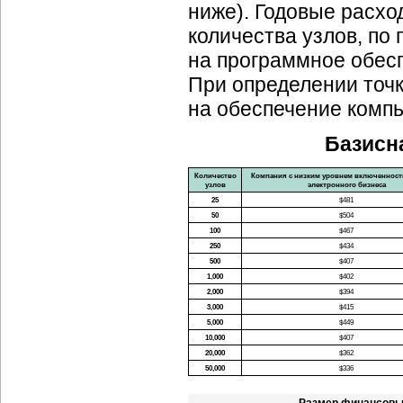
ниже). Годовые расхо
количества узлов, по
на программное обес
При определении точ
на обеспечение компь
Базисн
Количество
Компания с низким уровнем включенности
узлов
электронного бизнеса
25
$481
50
$504
100
$467
250
$434
500
$407
1,000
$402
2,000
$394
3,000
$415
5,000
$449
10,000
$407
20,000
$362
50,000
$336