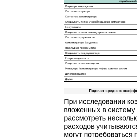
Служебные об
Операторы ввода данных
Системные операторы
Системные администраторы
Специалисты по технической поддержке компьютеров
Консультанты
Специалисты по системному проектированию
Системные программисты
Администраторы баз данных
Прикладные программисты
Специалисты по документации
Контроль надежности
Специалисты по е-коммерции
Менеджеры /администраторы информационных систем
Делопроизводство
Другие
Подсчет среднего коэффи
При исследовании ко
вложенных в систему
рассмотреть нескольк
расходов учитываются
могут потребоваться 