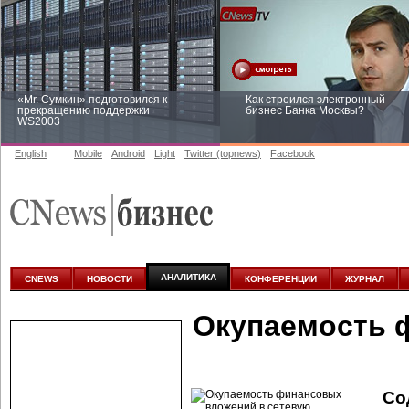
«Mr. Сумкин» подготовился к
Как строился электронный
прекращению поддержки
бизнес Банка Москвы?
WS2003
English
Mobile
Android
Light
Twitter (topnews)
Facebook
Заоблачная оптимизация: как
Рейтинг CNewsInfrastructure 20
Faberlic изменил подход к
приглашаем участвовать
аналитике
АНАЛИТИКА
CNEWS
НОВОСТИ
КОНФЕРЕНЦИИ
ЖУРНАЛ
Окупаемость 
Со