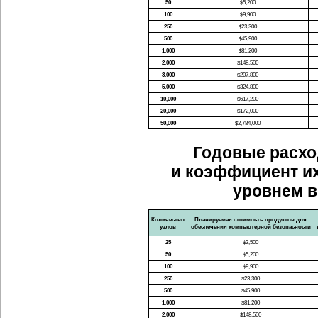
50
$5,200
100
$9,900
250
$23,300
500
$45,900
1,000
$81,200
2,000
$148,500
3,000
$207,800
5,000
$324,800
10,000
$617,200
20,000
$172,000
50,000
$2,784,000
Годовые расхо
и коэффициент их
уровнем в
Количество
Планируемая стоимость продуктов для
узлов
обеспечения компьютерной безопасности
25
$2,500
50
$5,200
100
$9,900
250
$23,300
500
$45,900
1,000
$81,200
2,000
$148,500