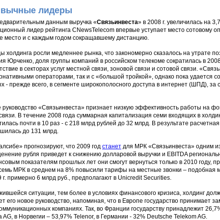
вычные лидеры
едварительным данным выручка «
Связьинвеста
» в 2008 г. увеличилась на 3
ционный лидер рейтинга CNewsTelecom впервые уступает место сотовому о
е место и с каждым годом сокращавшему дистанцию.
ы холдинга росли медленнее рынка, что закономерно сказалось на утрате по
ия Юрченко, доля группы компаний в российском телекоме сократилась в 2008 
тствие в секторах услуг местной связи, зоновой связи и сотовой связи. «Связь
рнативными операторами, так и с «большой тройкой», однако пока удается со
х - прежде всего, в сегменте широкополосного доступа в интернет (ШПД), за
 руководство «Связьинвеста» признает низкую эффективность работы на ф
 связи. В течение 2008 года суммарная капитализация семи входящих в холд
тилась почти в 10 раз - с 218 млрд рублей до 32 млрд. В результате расчетна
шилась до 131 млрд.
алсибе» прогнозируют, что 2009 год
станет
для МРК «Связьинвеста» одним из
енение рубля приведет к снижению долларовой выручки и EBITDA региональн
совым показателям прошлых лет они смогут вернуться только в 2010 году, п
е семь МРК в среднем на 8% повысили тарифы на местные звонки – подобная 
9 г. примерно 6 млрд руб., предполагают в Unicredit Securities.
жившейся ситуации, тем более в условиях финансового кризиса, холдинг долж
ет его новое руководство, напоминая, что в Европе государство принимает з
оммуникационных компаниях. Так, во Франции государству принадлежит 26,7%
ia AG, в Норвегии – 53,97% Telenor, в Германии - 32% Deutsche Telekom AG.