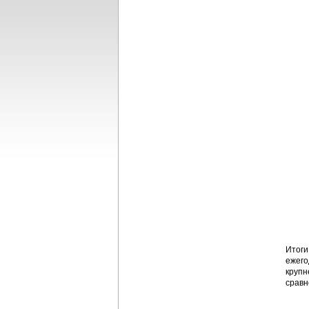
Итоги
ежего
крупн
сравн