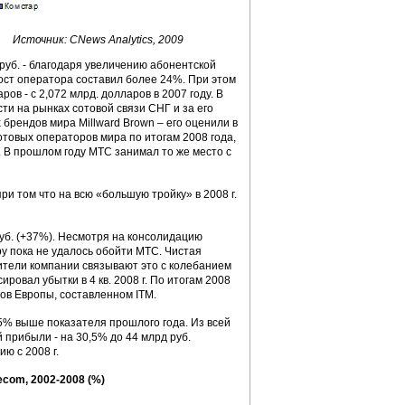
Источник: CNews Analytics, 2009
руб. - благодаря увеличению абонентской
рост оператора составил более 24%. При этом
в - с 2,072 млрд. долларов в 2007 году. В
и на рынках сотовой связи СНГ и за его
 брендов мира Millward Brown – его оценили в
сотовых операторов мира по итогам 2008 года,
к. В прошлом году МТС занимал то же место с
и том что на всю «большую тройку» в 2008 г.
руб. (+37%). Несмотря на консолидацию
у пока не удалось обойти МТС. Чистая
ители компании связывают это с колебанием
ровал убытки в 4 кв. 2008 г. По итогам 2008
ов Европы, составленном ITM.
 25% выше показателя прошлого года. Из всей
прибыли - на 30,5% до 44 млрд руб.
ю с 2008 г.
com, 2002-2008 (%)