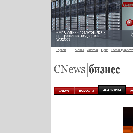
«Mr. Сумкин» подготовился к
К
прекращению поддержки
б
WS2003
English
Mobile
Android
Light
Twitter (topnew
Заоблачная оптимизация: как
Р
Faberlic изменил подход к
п
аналитике
АНАЛИТИКА
CNEWS
НОВОСТИ
К