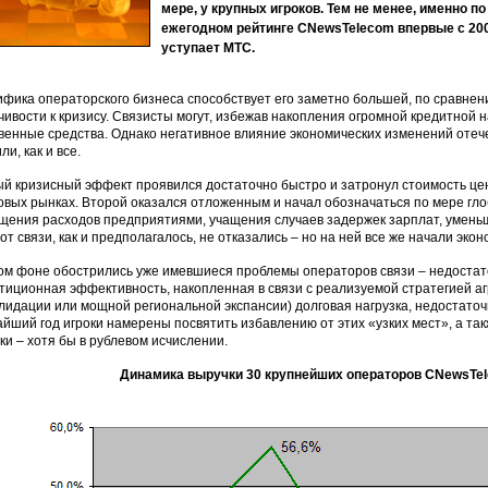
мере, у крупных игроков. Тем не менее, именно по
ежегодном рейтинге CNewsTelecom впервые с 200
уступает МТС.
фика операторского бизнеса способствует его заметно большей, по сравнен
чивости к кризису. Связисты могут, избежав накопления огромной кредитной 
венные средства. Однако негативное влияние экономических изменений отеч
ли, как и все.
й кризисный эффект проявился достаточно быстро и затронул стоимость це
вых рынках. Второй оказался отложенным и начал обозначаться по мере гло
щения расходов предприятиями, учащения случаев задержек зарплат, умень
 от связи, как и предполагалось, не отказались – но на ней все же начали экон
ом фоне обострились уже имевшиеся проблемы операторов связи – недоста
тиционная эффективность, накопленная в связи с реализуемой стратегией аг
лидации или мощной региональной экспансии) долговая нагрузка, недостаточ
йший год игроки намерены посвятить избавлению от этих «узких мест», а так
ки – хотя бы в рублевом исчислении.
Динамика выручки 30 крупнейших операторов CNewsTele