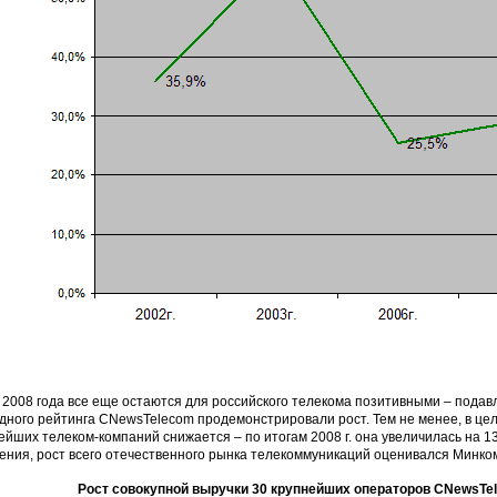
 2008 года все еще остаются для российского телекома позитивными – пода
дного рейтинга CNewsTelecom продемонстрировали рост. Тем не менее, в це
ейших телеком-компаний снижается – по итогам 2008 г. она увеличилась на 13
ения, рост всего отечественного рынка телекоммуникаций оценивался Минкомс
Рост совокупной выручки 30 крупнейших операторов CNewsTele