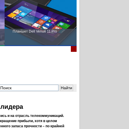
Планшет Dell Venue 11 Pro
Пора выбирать Fujitsu!
 лидера
ись и на отрасль телекоммуникаций.
кращение прибыли, хотя в целом
нного запаса прочности – по крайней