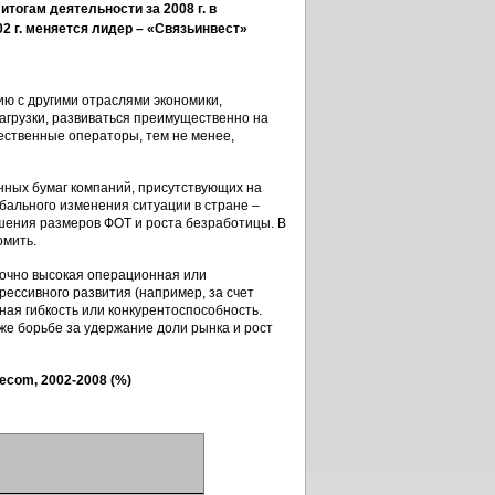
 итогам деятельности за 2008 г. в
2 г. меняется лидер – «Связьинвест»
ию с другими отраслями экономики,
нагрузки, развиваться преимущественно на
ественные операторы, тем не менее,
нных бумаг компаний, присутствующих на
бального изменения ситуации в стране –
шения размеров ФОТ и роста безработицы. В
омить.
точно высокая операционная или
рессивного развития (например, за счет
ная гибкость или конкурентоспособность.
же борьбе за удержание доли рынка и рост
com, 2002-2008 (%)