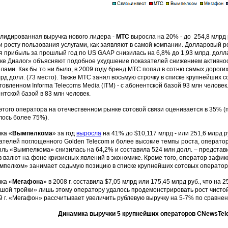
лидированная выручка нового лидера -
МТС
выросла на 20% - до 254,8 млрд 
и росту пользования услугами, как заявляют в самой компании. Долларовый 
я прибыль за прошлый год по US GAAP снизилась на 6,8% до 1,93 млрд. долларо
ке Диалог» объясняют подобное ухудшение показателей снижением активност
лами. Как бы то ни было, в 2009 году бренд МТС попал в сотню самых дорогих
лрд долл. (73 место). Также МТС занял восьмую строчку в списке крупнейших 
товленном Informa Telecoms Media (ITM) - с абонентской базой 93 млн челове
нтской базой в 83 млн человек.
этого оператора на отечественном рынке сотовой связи оценивается в 35% (пр
ось более 75%).
ка «
Вымпелкома
» за год
выросла
на 41% до $10,117 млрд - или 251,6 млрд 
ателей поглощенного Golden Telecom и более высокие темпы роста, оператор
ль «Вымпелкома» снизилась на 64,2% и составила 524 млн долл. – представ
в валют на фоне кризисных явлений в экономике. Кроме того, оператор зафикси
ымпелком» занимает седьмую позицию в списке крупнейших сотовых оператор
ка «
Мегафона
» в 2008 г. составила $7,05 млрд или 175,45 млрд руб., что на
шой тройки» лишь этому оператору удалось продемонстрировать рост чистой 
9 г. «Мегафон» рассчитывает увеличить рублевую выручку на 5-7% по сравнени
Динамика выручки 5 крупнейших операторов CNewsTele