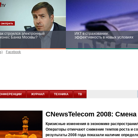
ак строился электронный
ИКТ в страховании:
изнес Банка Москвы?
эффективность в новых условиях
s)
Facebook
ейтинг CNewsInfrastructure 2015:
Информационная безопасность
риглашаем участвовать
бизнеса и госструктур: развитие в
новых условиях
ОНФЕРЕНЦИИ
ЖУРНАЛ
ТЕХНИКА
ТВ
CNewsTelecom 2008: Смена
Кризисные изменения в экономике распространил
Операторы отмечают снижение темпов роста и со
результаты 2008 года показали наличие определе