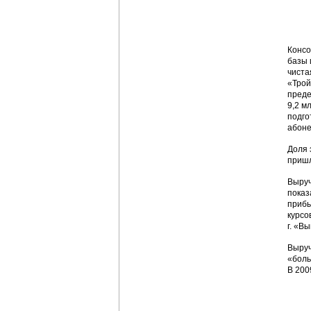
Консо
базы 
чиста
«Трой
преде
9,2 м
подго
абоне
Доля 
пришл
Выруч
показ
прибы
курсо
г. «В
Выруч
«боль
В 200