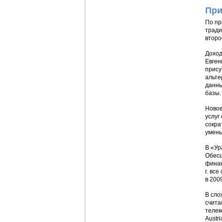
При
По пр
тради
второ
Доход
Евген
прису
альте
данны
базы.
Новое
услуг
сокра
умень
В «Ур
Обесц
финан
г. вс
в 200
В сло
счита
телек
Austr