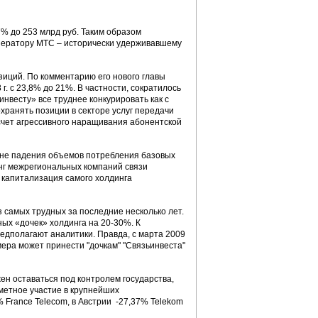
,7% до 253 млрд руб. Таким образом
ператору МТС – исторически удерживавшему
зиций. По комментарию его нового главы
г. с 23,8% до 21%. В частности, сократилось
инвесту» все труднее конкурировать как с
хранять позиции в секторе услуг передачи
 счет агрессивного наращивания абонентской
оне падения объемов потребления базовых
инг межрегиональных компаний связи
я капитализация самого холдинга
 самых трудных за последние несколько лет.
ых «дочек» холдинга на 20-30%. К
редполагают аналитики. Правда, с марта 2009
мера может принести "дочкам" "Связьинвеста"
ен оставаться под контролем государства,
аметное участие в крупнейших
 France Telecom, в Австрии -27,37% Telekom