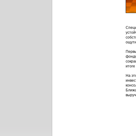
Специ
устой
собст
ощути
Первы
фондо
сокра
итоге
На эт
инвес
консо
Ближа
выруч