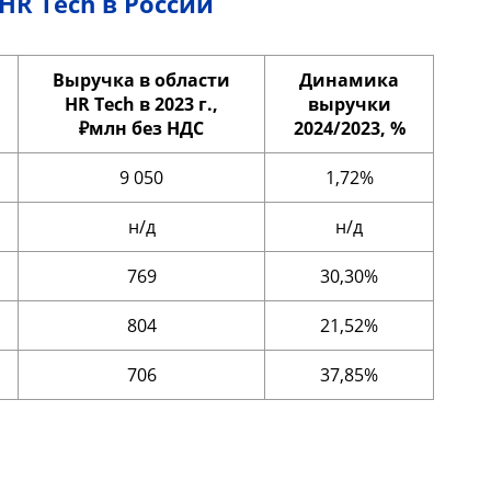
HR Tech в России
Выручка в области
Динамика
HR Tech в 2023 г.,
выручки
₽млн без НДС
2024/2023, %
9 050
1,72%
н/д
н/д
769
30,30%
804
21,52%
706
37,85%