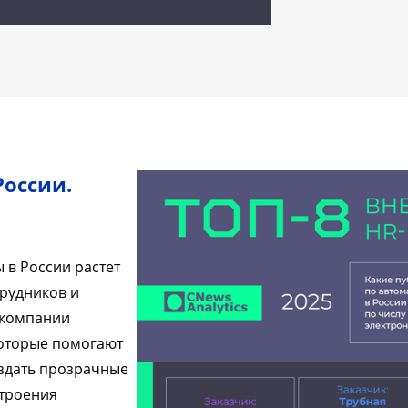
России.
 в России растет
трудников и
, компании
оторые помогают
оздать прозрачные
строения