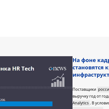
На фоне кад
становятся 
инфраструк
Поставщики
росс
выручку год от год
Analytics
. В услов