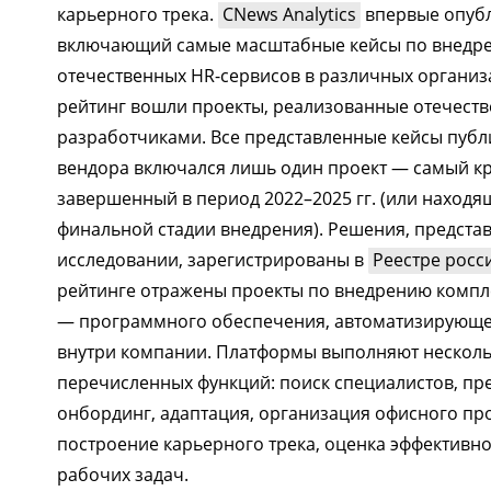
карьерного трека.
CNews Analytics
впервые опубл
включающий самые масштабные кейсы по внедр
отечественных HR-сервисов в различных организ
рейтинг вошли проекты, реализованные отечест
разработчиками. Все представленные кейсы публ
вендора включался лишь один проект — самый к
завершенный в период 2022–2025 гг. (или находя
финальной стадии внедрения). Решения, предста
исследовании, зарегистрированы в
Реестре росс
рейтинге отражены проекты по внедрению комп
— программного обеспечения, автоматизирующ
внутри компании. Платформы выполняют несколь
перечисленных функций: поиск специалистов, пр
онбординг, адаптация, организация офисного про
построение карьерного трека, оценка эффективн
рабочих задач.