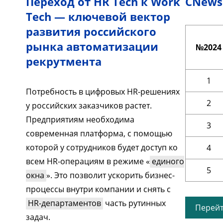
Переход от HR Tech к Work
CNews 
Tech — ключевой вектор
развития российского
рынка автоматизации
№2024
рекрутмента
1
Потребность в цифровых HR-решениях
2
у российских заказчиков растет.
Предприятиям необходима
3
современная платформа, с помощью
которой у сотрудников будет доступ ко
4
всем HR-операциям в режиме «
единого
5
окна
». Это позволит ускорить бизнес-
процессы внутри компании и снять с
HR-департаментов
часть рутинных
Перейт
задач.