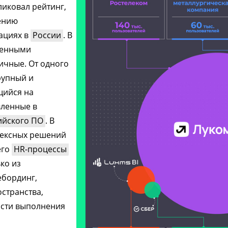
иковал рейтинг,
ению
ациях в
России
. В
венными
ичные. От одного
рупный и
щийся на
вленные в
ийского ПО
. В
лексных решений
его
HR-процессы
ко из
ебординг,
странства,
ости выполнения