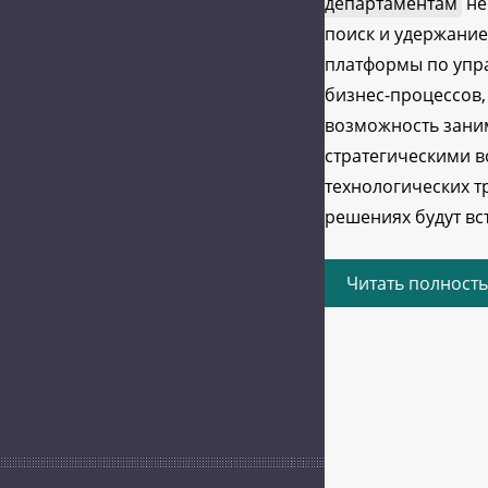
департаментам
не
поиск и удержани
платформы по упр
бизнес-процессов,
возможность зани
стратегическими в
технологических т
решениях будут в
Читать полност