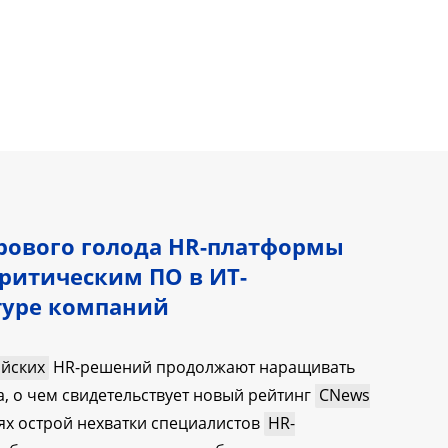
рового голода HR-платформы
критическим ПО в ИТ-
туре компаний
ийских
HR-решений продолжают наращивать
а, о чем свидетельствует новый рейтинг
CNews
иях острой нехватки специалистов
HR-