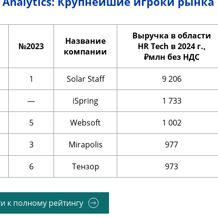
Analytics: Крупнейшие игроки рынка 
Выручка в области
Название
№2023
HR Tech в 2024 г.,
компании
₽млн без НДС
1
Solar Staff
9 206
—
iSpring
1 733
5
Websoft
1 002
3
Mirapolis
977
6
Тензор
973
и к полному рейтингу