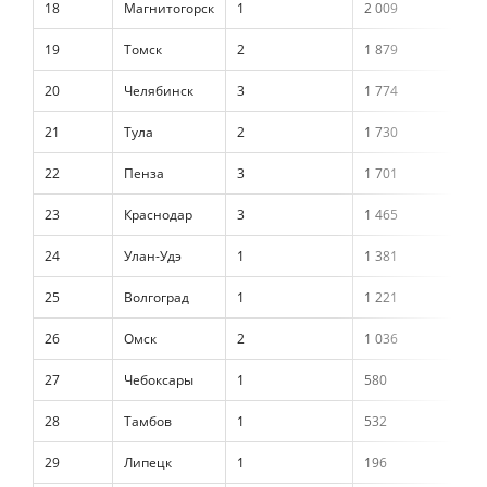
18
Магнитогорск
1
2 009
0
19
Томск
2
1 879
0
20
Челябинск
3
1 774
0
21
Тула
2
1 730
0
22
Пенза
3
1 701
0
23
Краснодар
3
1 465
0
24
Улан-Удэ
1
1 381
0
25
Волгоград
1
1 221
0
26
Омск
2
1 036
0
27
Чебоксары
1
580
0
28
Тамбов
1
532
0
29
Липецк
1
196
0