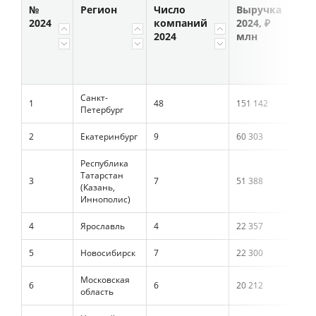
№
Регион
Число
Выручка
2024
компаний
2024, ₽
2024
млн
2
Санкт-
1
48
151 142
3
Петербург
2
Екатеринбург
9
60 303
1
Республика
Татарстан
3
7
51 388
1
(Казань,
Иннополис)
4
Ярославль
4
22 357
5
5
Новосибирск
7
22 300
5
Московская
6
6
20 212
4
область