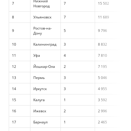
Нижний
7
7
15 502
3
Новгород
8
Ульяновск
7
11 689
2
Ростов-на-
9
5
9 796
2
Дону
10
Калининград
3
8 832
2
11
Уфа
4
7 810
1
12
Йошкар-Ола
2
7 195
1
13
Пермь
3
5 046
1
14
Иркутск
3
4 955
1
15
Калуга
1
3 592
0
16
Ижевск
2
2 996
0
17
Барнаул
1
2 465
0