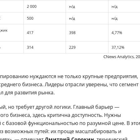
2 000
н/д
н/д
С
500
н/д
н/д
джик
417
398
4,77%
)
ф
314
229
37,12%
CNews Analytics, 2
опированию нуждаются не только крупные предприятия,
среднего бизнеса. Лидеры отрасли уверены, что сегмент
 для развития рынка.
й, но требует другой логики. Главный барьер —
ного бизнеса, здесь критична доступность. Нужны
с базовой функциональностью по разумной цене. В это
з возможных путей: их проще масштабировать и
ниях», — отмечает
Дмитрий Сорокин
, технический