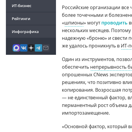
ИТ-бизнес
Российские организации все 
более точечными и болезненн
Рейтинги
«
шпионы
» могут
проводить
в
нескольких месяцев. Поэтому
Инфографика
надежную «броню» и свести п
же удалось проникнуть в
ИТ-п
Один из инструментов, позво
обеспечить
непрерывность б
опрошенных CNews экспертов,
решениях, что позитивно вли
копирования. Возросшая пот
— не единственный фактор, в
перманентный рост объема да
импортозамещение.
«Основной фактор, который вл