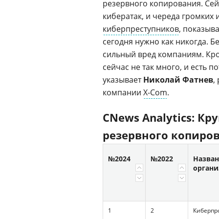
резервного копирования. Сей
кибератак, и череда громких 
киберпреступников
, показыв
сегодня нужно как никогда. 
сильный вред компаниям. Кро
сейчас не так много, и есть 
указывает
Николай Фатнев
,
компании
X-Com
.
CNews Analytics: К
резервного копиро
№2024
№2022
Назва
орган
1
2
Киберпр