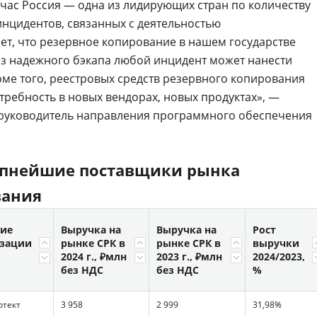
час Россия — одна из лидирующих стран по количеству
инцидентов, связанных с деятельностью
ает, что резервное копирование в нашем государстве
Без надежного бэкапа любой инцидент может нанести
ме того, реестровых средств резервного копирования
потребность в новых вендорах, новых продуктах», —
 руководитель направления программного обеспечения
рупнейшие поставщики рынка
вания
ние
Выручка на
Выручка на
Рост
изации
рынке СРК в
рынке СРК в
выручки
2024 г., ₽млн
2023 г., ₽млн
2024/2023,
без НДС
без НДС
%
отект
3 958
2 999
31,98%