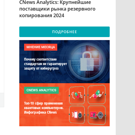
CNews Analytics: Крупнейшие
поставщики рынка резервного
копирования 2024
ПОДРОБНЕЕ
МНЕНИЕ МЕСЯЦА
Почему соответствие
стандартам не гарантирует
защиту от киберугроз
CNEWS ANALYTICS
Топ-10 сфер применения
квантовых компьютеров.
Инфографика CNews