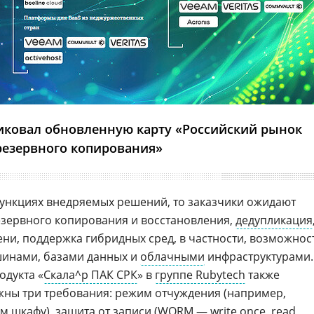
ковал обновленную карту «Российский рынок
резервного копирования»
функциях внедряемых решений, то заказчики ожидают
зервного копирования и восстановления,
дедупликация
ни, поддержка гибридных сред, в частности, возможнос
шинами, базами данных и
облачными
инфраструктурами.
родукта «
Скала^р ПАК СРК
» в
группе Rubytech
также
ажны три требования: режим отчуждения (например,
 шкафу), защита от записи (WORM — write once, read