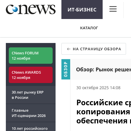
ИТ-БИЗНЕС
CNews
КАТАЛОГ
Аналитика
Конференц
НА СТРАНИЦУ ОБЗОРА
CNews FORUM
Маркет
12 ноября
Техника
Обзор: Рынок реше
CNews AWARDS
12 ноября
ТВ
30 октября 2025 14:08
30 лет рынку ERP
в России
Российские с
копирования
Главные
ИТ-сценарии
2026
обеспечения
10 лет российского