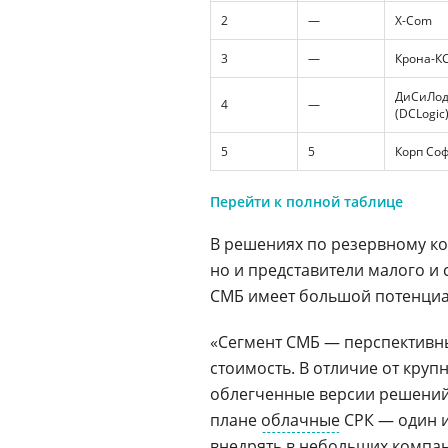
2
—
X-Com
3
—
Крона-К
ДиСиЛо
4
—
(DCLogic
5
5
Корп Со
Перейти к полной таблице
В решениях по резервному к
но и представители малого и 
СМБ имеет большой потенциал
«Сегмент СМБ — перспективны
стоимость. В отличие от круп
облегченные версии решений 
плане
облачные
СРК — один и
внедрять в небольших компа