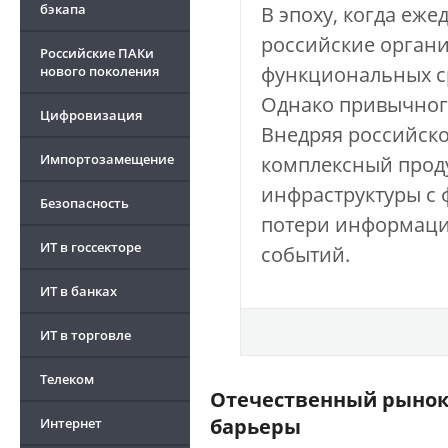
бэкапа
В эпоху, когда еж
российские органи
Российские ПАКи
функциональных ср
нового поколения
Однако привычног
Цифровизация
Внедряя российско
Импортозамещение
комплексный проду
инфраструктуры с 
Безопасность
потери информаци
ИТ в госсекторе
событий.
ИТ в банках
ИТ в торговле
Телеком
Отечественный рынок
барьеры
Интернет