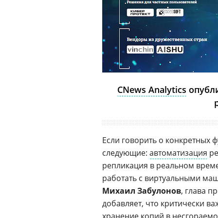
CNews Analytics
опубли
Если говорить о конкретных 
следующие:
автоматизация
ре
репликация в реальном време
работать с виртуальными ма
Михаил Забулонов
, глава п
добавляет, что критически в
хранение копий в несгораемом