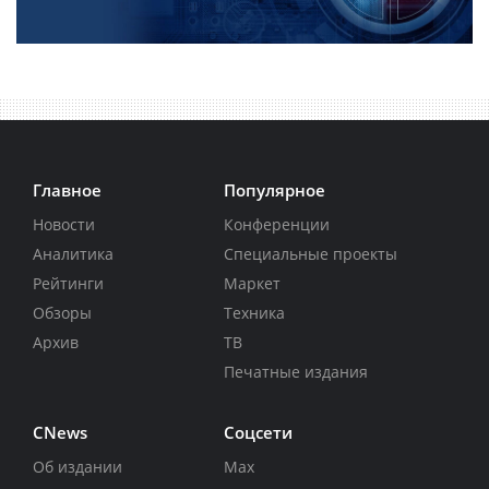
Главное
Популярное
Новости
Конференции
Аналитика
Специальные проекты
Рейтинги
Маркет
Обзоры
Техника
Архив
ТВ
Печатные издания
CNews
Соцсети
Об издании
Max