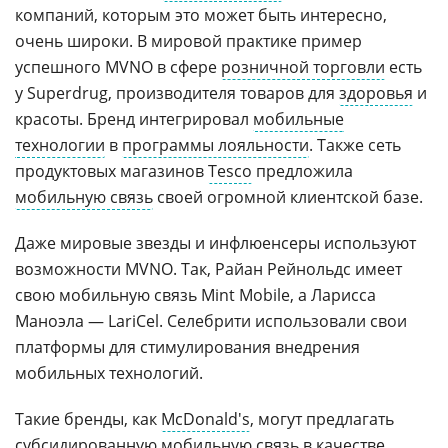
компаний, которым это может быть интересно,
очень широки. В мировой практике пример
успешного MVNO в сфере
розничной торговли
есть
у Superdrug, производителя товаров для
здоровья
и
красоты. Бренд интегрировал
мобильные
технологии
в
программы лояльности
. Также сеть
продуктовых магазинов
Tesco
предложила
мобильную связь
своей огромной клиентской базе.
Даже мировые звезды и инфлюенсеры используют
возможности MVNO. Так, Райан Рейнольдс имеет
свою мобильную связь Mint Mobile, а Ларисса
Маноэла — LariCel. Селебрити использовали свои
платформы для стимулирования внедрения
мобильных технологий.
Такие бренды, как
McDonald's
, могут предлагать
субсидированную мобильную связь в качестве