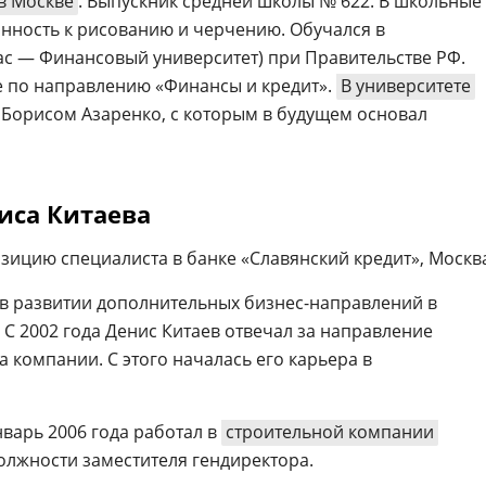
в Москве
. Выпускник средней школы № 622. В школьные
нность к рисованию и черчению. Обучался в
ас — Финансовый университет) при Правительстве РФ.
 по направлению «Финансы и кредит».
В университете
 Борисом Азаренко, с которым в будущем основал
иса Китаева
озицию специалиста в банке «Славянский кредит», Москв
л в развитии дополнительных бизнес-направлений в
С 2002 года Денис Китаев отвечал за направление
 компании. С этого началась его карьера в
нварь 2006 года работал в
строительной компании
должности заместителя гендиректора.