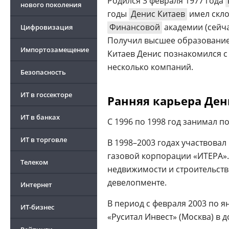
Родился 3 февраля 1977 года
нового поколения
годы
Денис Китаев
имел скло
Финансовой
академии (сейч
Цифровизация
Получил высшее образование
Импортозамещение
Китаев Денис познакомился с
несколько компаний.
Безопасность
ИТ в госсекторе
Ранняя карьера Ден
ИТ в банках
С 1996 по 1998 год занимал п
ИТ в торговле
В 1998–2003 годах участвова
газовой корпорации «ИТЕРА». 
Телеком
недвижимости и строительства
девелопменте.
Интернет
В период с февраля 2003 по я
ИТ-бизнес
«Руситал Инвест» (Москва) в 