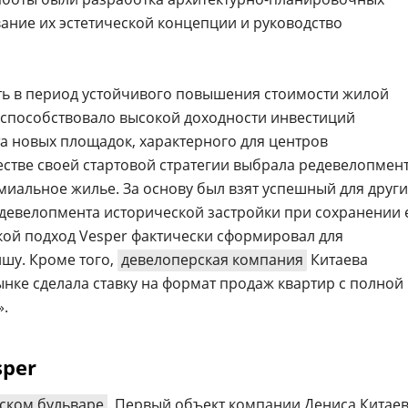
ние их эстетической концепции и руководство
ть в период устойчивого повышения стоимости жилой
 способствовало высокой доходности инвестиций
а новых площадок, характерного для центров
естве своей стартовой стратегии выбрала редевелопмен
миальное жилье. За основу был взят успешный для други
девелопмента исторической застройки при сохранении 
кой подход Vesper фактически сформировал для
шу. Кроме того,
девелоперская компания
Китаева
ынке сделала ставку на формат продаж квартир с полной
».
sper
ском бульваре
. Первый объект компании Дениса Китаев