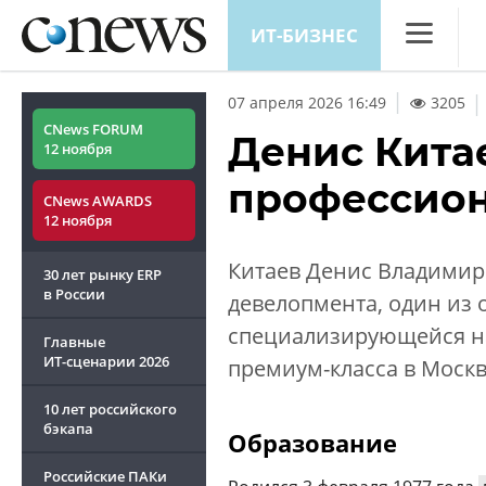
ИТ-БИЗНЕС
CNews
|
07 апреля 2026 16:49
3205
Аналитика
CNews FORUM
Денис Китае
12 ноября
Конференц
профессион
CNews AWARDS
Маркет
12 ноября
Техника
Китаев Денис Владимир
30 лет рынку ERP
ТВ
в России
девелопмента, один из 
специализирующейся на
Главные
ИТ-сценарии
2026
премиум-класса в Москв
10 лет российского
бэкапа
Образование
Российские ПАКи