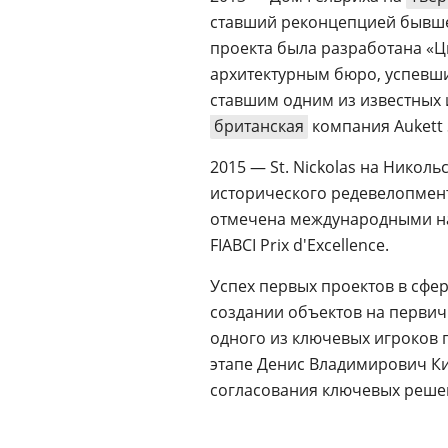
ставший реконцепцией бывш
проекта была разработана «
архитектурным бюро, успевши
ставшим одним из известных 
британская
компания Aukett 
2015 — St. Nickolas на Никол
исторического редевелопмента
отмечена международными нагр
FIABCI Prix d'Excellence.
Успех первых проектов в сфе
создании объектов на первич
одного из ключевых игроков 
этапе Денис Владимирович Ки
согласования ключевых реш