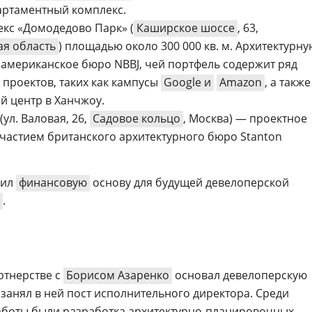
артаментный комплекс.
кс «Домодедово Парк» (
Каширское шоссе
, 63,
ая область
) площадью около 300 000 кв. м. Архитектурну
американское бюро NBBJ, чей портфель содержит ряд
проектов, таких как кампусы
Google и
Amazon
, а также
 центр в Ханчжоу.
(ул. Валовая, 26,
Садовое кольцо
, Москва) — проектное
участием британского архитектурного бюро Stanton
жил
финансовую
основу для будущей девелоперской
.
артнерстве с
Борисом Азаренко
основал девелоперскую
 занял в ней пост исполнительного директора. Среди
аботы были разработка архитектурно-планировочных