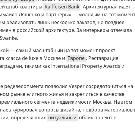
ей штаб-квартиры
Raiffeisen Bank
. Архитектурная идея
Цимайло Ляшенко и партнеры» — молодым на тот момен
м реализовать лишь несколько заказов, но позднее
имен в российской архитектуре. За интерьеры отвечала
Swanke.
ьской — самый масштабный на тот момент проект
 класса de luxe в Москве и
Европе
. Реставрация
адами, такими как International Property Awards и
ре редевелопмента позволил Vesper сосредоточиться на
ном рынке элитного жилья и закрепиться в качестве
премиального сегмента недвижимости Москвы. На этом
таев курировал вопросы дизайна, подбора материалов 
ений, определявших
визуальный
облик проектов.