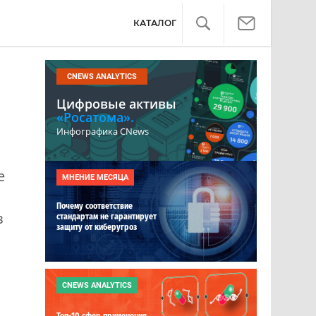
КАТАЛОГ
CNEWS ANALYTICS
Цифровые активы
«Росатома».
Инфографика CNews
е
МНЕНИЕ МЕСЯЦА
Почему соответствие
в
стандартам не гарантирует
защиту от киберугроз
CNEWS ANALYTICS