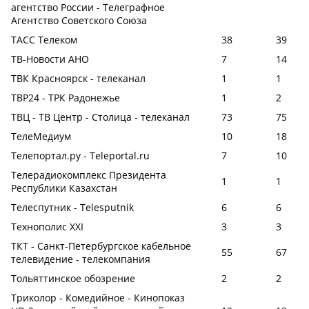
агентство России - Телеграфное
Агентство Советского Союза
ТАСС Телеком
38
39
ТВ-Новости АНО
7
14
ТВК Красноярск - телеканал
1
1
ТВР24 - ТРК Радонежье
1
2
ТВЦ - ТВ Центр - Столица - телеканал
73
75
ТелеМедиум
10
18
Телепортал.ру - Teleportal.ru
7
10
Телерадиокомплекс Президента
1
1
Республики Казахстан
Телеспутник - Telesputnik
6
6
Технополис ХХI
3
3
ТКТ - Санкт-Петербургское кабельное
55
67
телевидение - телекомпания
Тольяттинское обозрение
2
2
Триколор - Комедийное - Кинопоказ