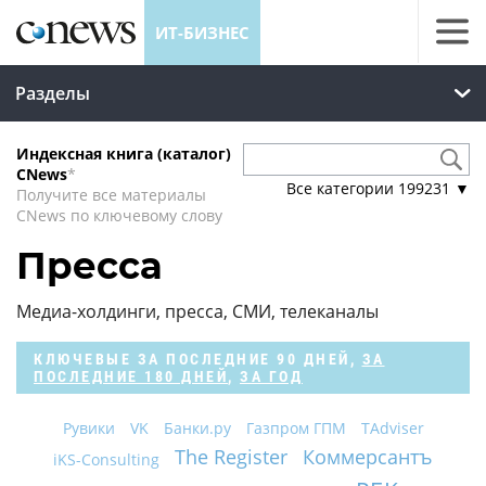
ИТ-БИЗНЕС
Разделы
Индексная книга (каталог)
CNews
*
Все категории
199231
▼
Получите все материалы
CNews по ключевому слову
Пресса
Медиа-холдинги, пресса, СМИ, телеканалы
КЛЮЧЕВЫЕ
ЗА ПОСЛЕДНИЕ 90 ДНЕЙ
,
ЗА
ПОСЛЕДНИЕ 180 ДНЕЙ
,
ЗА ГОД
Рувики
VK
Банки.ру
Газпром ГПМ
TAdviser
The Register
Коммерсантъ
iKS-Consulting