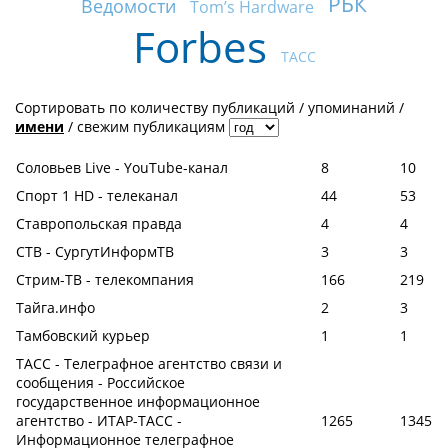
РБК
Ведомости
Tom’s Hardware
Forbes
ТАСС
Сортировать по
количеству публикаций
/
упоминаний
/
имени
/
свежим публикациям
Соловьев Live - YouTube-канал
8
10
Спорт 1 HD - телеканал
44
53
Ставропольская правда
4
4
СТВ - СургутИнформТВ
3
3
Стрим-ТВ - телекомпания
166
219
Тайга.инфо
2
3
Тамбовский курьер
1
1
ТАСС - Телеграфное агентство связи и
сообщения - Российское
государственное информационное
агентство - ИТАР-ТАСС -
1265
1345
Информационное телеграфное