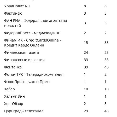
УралПолит.Ru
8
8
Фактинфо
3
3
ФАН РИА - Федеральное агентство
3
3
новостей
ФедералПресс - медиахолдинг
2
2
Финам ИК - CreditCardsOnline -
15
33
Кредит Кардс Онлайн
Финансовая газета
24
25
Финансовые известия
33
33
Фонтанка
39
46
Фотон ТРК - Телерадиокомпания
1
2
ФэшнПресс - Фэшн Пресс
1
1
Хабар
10
10
Хальмг Унн
1
1
ХостОбзор
2
3
Царьград - телеканал
29
43