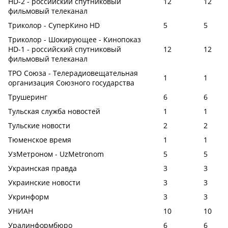
HD-2 - российский спутниковый
12
12
фильмовый телеканал
Триколор - СуперКино HD
5
5
Триколор - Шокирующее - Кинопоказ
HD-1 - российский спутниковый
12
12
фильмовый телеканал
ТРО Союза - Телерадиовещательная
1
1
организация Союзного государства
Трушеринг
6
6
Тульская служба новостей
1
1
Тульские новости
2
2
Тюменское время
1
1
УзМетроном - UzMetronom
5
5
Украинская правда
3
3
Украинские новости
3
3
Укринформ
3
3
УНИАН
10
10
Уралинформбюро
6
6