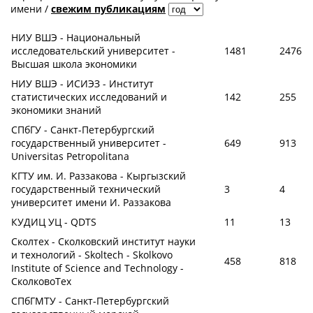
имени
/
свежим публикациям
НИУ ВШЭ - Национальный
исследовательский университет -
1481
2476
Высшая школа экономики
НИУ ВШЭ - ИСИЭЗ - Институт
статистических исследований и
142
255
экономики знаний
СПбГУ - Санкт-Петербургский
государственный университет -
649
913
Universitas Petropolitana
КГТУ им. И. Раззакова - Кыргызский
государственный технический
3
4
университет имени И. Раззакова
КУДИЦ УЦ - QDTS
11
13
Сколтех - Сколковский институт науки
и технологий - Skoltech - Skolkovo
458
818
Institute of Science and Technology -
СколковоТех
СПбГМТУ - Санкт-Петербургский