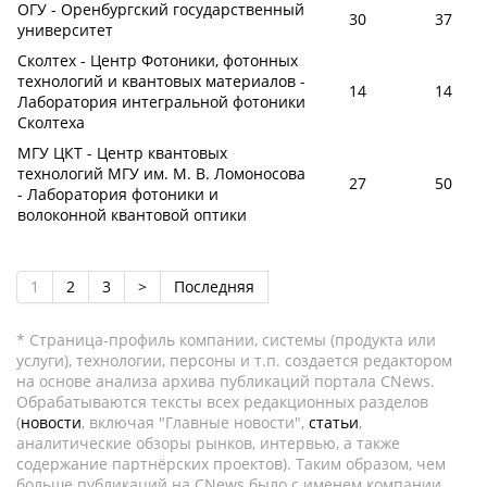
ОГУ - Оренбургский государственный
30
37
университет
Сколтех - Центр Фотоники, фотонных
технологий и квантовых материалов -
14
14
Лаборатория интегральной фотоники
Сколтеха
МГУ ЦКТ - Центр квантовых
технологий МГУ им. М. В. Ломоносова
27
50
- Лаборатория фотоники и
волоконной квантовой оптики
1
2
3
>
Последняя
* Страница-профиль компании, системы (продукта или
услуги), технологии, персоны и т.п. создается редактором
на основе анализа архива публикаций портала CNews.
Обрабатываются тексты всех редакционных разделов
(
новости
, включая "Главные новости",
статьи
,
аналитические обзоры рынков, интервью, а также
содержание партнёрских проектов). Таким образом, чем
больше публикаций на CNews было с именем компании