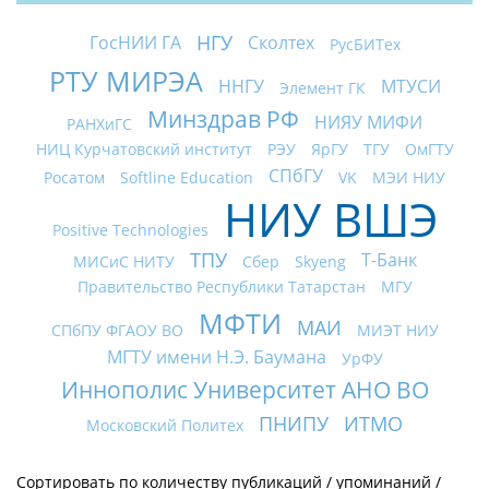
НГУ
ГосНИИ ГА
Сколтех
РусБИТех
РТУ МИРЭА
ННГУ
МТУСИ
Элемент ГК
Минздрав РФ
НИЯУ МИФИ
РАНХиГС
НИЦ Курчатовский институт
РЭУ
ЯрГУ
ТГУ
ОмГТУ
СПбГУ
Росатом
Softline Education
VK
МЭИ НИУ
НИУ ВШЭ
Positive Technologies
ТПУ
Т-Банк
МИСиС НИТУ
Сбер
Skyeng
Правительство Республики Татарстан
МГУ
МФТИ
МАИ
СПбПУ ФГАОУ ВО
МИЭТ НИУ
МГТУ имени Н.Э. Баумана
УрФУ
Иннополис Университет АНО ВО
ПНИПУ
ИТМО
Московский Политех
Сортировать по
количеству публикаций
/
упоминаний
/