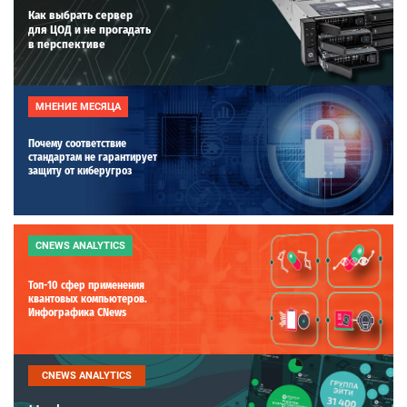
Как выбрать сервер
для ЦОД и не прогадать
в перспективе
МНЕНИЕ МЕСЯЦА
Почему соответствие
стандартам не гарантирует
защиту от киберугроз
CNEWS ANALYTICS
Топ-10 сфер применения
квантовых компьютеров.
Инфографика CNews
CNEWS ANALYTICS