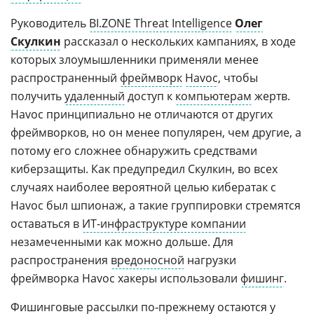
Руководитель
BI.ZONE Threat Intelligence
Олег
Скулкин
рассказал о нескольких кампаниях, в ходе
которых злоумышленники применяли менее
распространенный
фреймворк
Havoc
, чтобы
получить
удаленный
доступ к
компьютерам
жертв.
Havoc принципиально не отличаются от других
фреймворков, но он менее популярен, чем другие, а
потому его сложнее обнаружить средствами
киберзащиты. Как предупредил Скулкин, во всех
случаях наиболее вероятной целью кибератак с
Havoc был шпионаж, а такие группировки стремятся
оставаться в
ИТ-инфраструктуре компании
незамеченными как можно дольше. Для
распространения
вредоносной
нагрузки
фреймворка Havoc хакеры использовали
фишинг
.
Фишинговые рассылки по‑прежнему остаются у