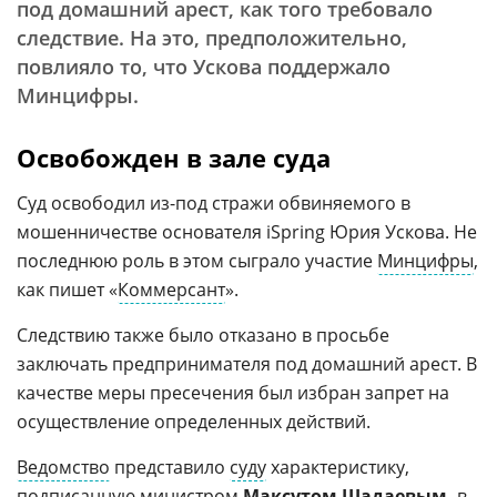
под домашний арест, как того требовало
следствие. На это, предположительно,
повлияло то, что Ускова поддержало
Минцифры.
Освобожден в зале суда
Суд освободил из-под стражи обвиняемого в
мошенничестве основателя iSpring Юрия Ускова. Не
последнюю роль в этом сыграло участие
Минцифры
,
как пишет «
Коммерсант
».
Следствию также было отказано в просьбе
заключать предпринимателя под домашний арест. В
качестве меры пресечения был избран запрет на
осуществление определенных действий.
Ведомство
представило
суду
характеристику,
подписанную министром
Максутом Шадаевым
,
в