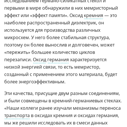
исследованием германо-силикатных стекол и
первыми в мире обнаружили в них мемристорный
эффект или «эффект памяти». Оксид
кремния
— это
наиболее распространенный диэлектрик, он
используется для производства различных
микросхем. У него более стабильная структура,
поэтому он более вынослив и долговечен, может
«пережить» большее количество циклов
перезаписи.
Оксид
германия
характеризуется
низкой энергией связи, то есть мемристор,
созданный с применением этого материала, будет
более энергоэффективным.
Эти качества, присущие двум разным соединениям,
и были совмещены в кремний-германиевых стеклах.
«Наши коллеги ранее изучали механизмы переноса
транспорта
в оксидах кремния и оксидах германия,
мы же решили исследовать их в смеси данных