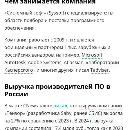
Чем занимается компания
«Системный софт» (Syssoft) специализируется в
области подбора и поставки программного
обеспечения.
Компания работает с 2009 г. и является
официальным партнером 1 тыс. зарубежных и
российских вендоров, например,
Microsoft
,
AutoDesk
,
Adobe Systems
,
Atlassian
, «
Лаборатории
Касперского
» и многих других, писал
Tadviser
.
Выручка производителей ПО в
России
В марте CNews также
писал
, что
выручка компании
«
Тензор
» (разработчика
Saby
, ранее
СБИС
) выросла
на 27% по сравнению с 2023 г. В 2024 г. выручка
компании составила 17,4 млрд руб., тогда как в 2023