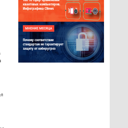
Топ-10 сфер применения
квантовых компьютеров.
Инфографика CNews
МНЕНИЕ МЕСЯЦА
Почему соответствие
стандартам не гарантирует
защиту от киберугроз
а
а
ел