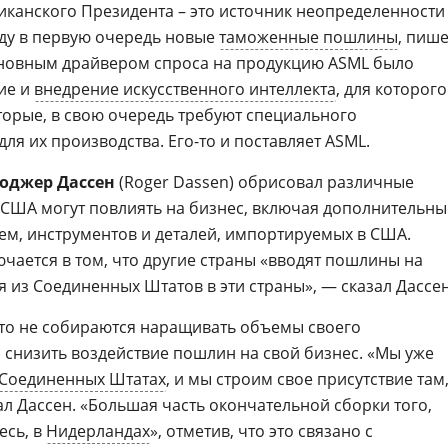
канского Президента – это источник неопределенности
иду в первую очередь новые
таможенные пошлины
, пише
 основным драйвером спроса на продукцию ASML было
ие и
внедрение искусственного интеллекта
, для которого
оторые, в свою очередь требуют специального
я их производства. Его-то и поставляет ASML.
оджер Дассен
(Roger Dassen) обрисовал различные
США могут повлиять на бизнес, включая дополнительны
тем, инструментов и деталей, импортируемых в США.
чается в том, что другие страны «вводят пошлины на
 из Соединенных Штатов в эти страны», — сказал Дассен
что не собираются наращивать объемы своего
 снизить воздействие пошлин на свой бизнес. «Мы уже
Соединенных Штатах
, и мы строим свое присутствие там
зал Дассен. «Большая часть окончательной сборки того,
есь, в
Нидерландах
», отметив, что это связано с