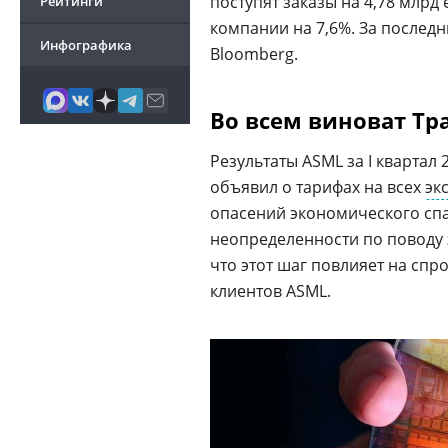
поступят заказы на 4,78 млр
Рейтинги
компании на 7,6%. За послед
Инфографика
Bloomberg.
Во всем виноват Тр
Результаты ASML за I квартал 
объявил о тарифах на всех
эк
опасений экономического спа
неопределенности по поводу 
что этот шаг повлияет на спр
клиентов ASML.