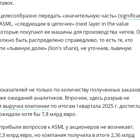
авок.
 целесообразно передать «значительную часть» (
significa
ASML, «следующим в цепочке» (next layer in the value
, которые покупают ее машины для производства чипов. 
олжно быть распределено справедливо, то есть те, кто
и «львиную долю» (lion’s share), не уточнив, львиную
оказателей не только по количеству полученных заказов
иже ожиданий аналитиков. Впрочем, здесь разрыв не
ая
выручка компании
по итогам I квартала 2025 г. достигл
 ожидали хотя бы 7,8 млрд евро.
 прибыли вопросов к ASML у акционеров не возникает.
2,3 млрд евро, но компания получила в итоге 2,36 млрд