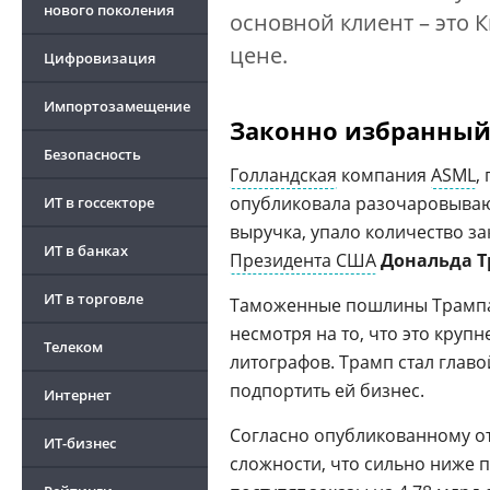
нового поколения
основной клиент – это 
цене.
Цифровизация
Импортозамещение
Законно избранный
Безопасность
Голландская
компания
ASML
,
опубликовала разочаровыв
ИТ в госсекторе
выручка, упало количество за
ИТ в банках
Президента США
Дональда 
ИТ в торговле
Таможенные пошлины Трампа,
несмотря на то, что это кру
Телеком
литографов. Трамп стал главой
подпортить ей бизнес.
Интернет
Согласно опубликованному от
ИТ-бизнес
сложности, что сильно ниже 