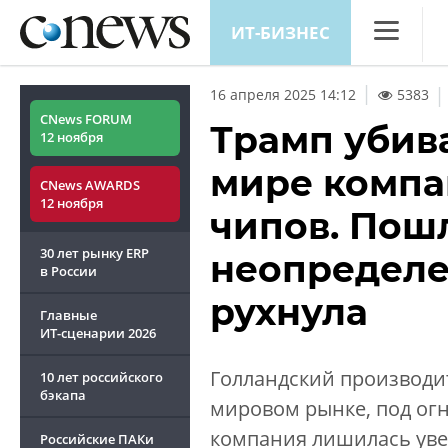
ИТ-БИЗНЕС
CNews
|
16 апреля 2025 14:12
5383
Аналитика
CNews FORUM
Трамп убив
12 ноября
Конференц
мире компа
CNews AWARDS
Маркет
12 ноября
чипов. Пош
Техника
30 лет рынку ERP
неопределе
ТВ
в России
рухнула
Главные
ИТ-сценарии
2026
Голландский производи
10 лет российского
бэкапа
мировом рынке, под ог
компания лишилась увер
Российские ПАКи