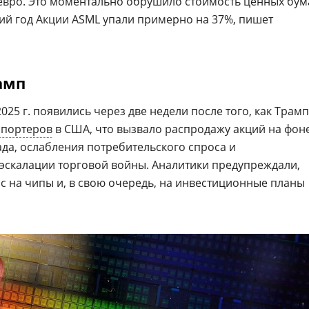
д евро. Это моментально обрушило стоимость ценных бум
ний год Акции ASML упали примерно на 37%, пишет
амп
2025 г. появились через две недели после того, как Трамп
спортеров
в США, что вызвало распродажу акций на фон
да, ослабления потребительского спроса и
эскалации торговой войны. Аналитики предупреждали,
ос на чипы и, в свою очередь, на инвестиционные планы