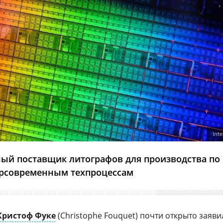
Inte
ный поставщик литографов для производства по
рсовременным техпроцессам
Кристоф Фуке
(Christophe Fouquet) почти открыто заяви