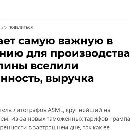
ПОДЕЛИТЬСЯ
ает самую важную в
ии
нию для производства
лины вселили
нность, выручка
тель литографов ASML, крупнейший на
нем. Из-за новых таможенных тарифов Трамп
енности в завтрашнем дне, так как ее