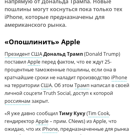
напрямую от Дональда Трампа. Новые
пошлины могут коснуться пока только тех
iPhone, которые предназначены для
американского рынка.
«Опошлинить» Apple
Президент США
Дональд Трамп
(Donald Trump)
поставил
Apple
перед фактом, что ее ждут 25-
процентные таможенные пошлины, если она в
кратчайшие сроки не наладит производство
iPhone
на территории
США
. Об этом
Трамп
написал в своей
личной соцсети Truth Social, доступ к которой
россиянам
закрыт.
«Я уже давно сообщил
Тиму Куку
(
Tim Cook
,
гендиректор
Apple
– прим. CNews) из Apple, что
ожидаю, что их
iPhone
, предназначенные для рынка