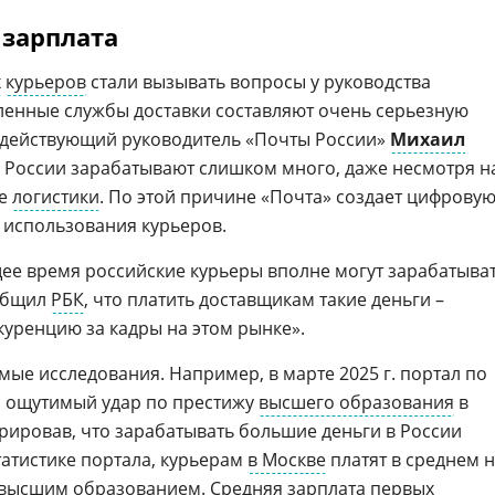
 зарплата
х
курьеров
стали вызывать вопросы у руководства
ленные службы доставки составляют очень серьезную
 действующий руководитель «Почты России»
Михаил
в России зарабатывают слишком много, даже несмотря н
ре
логистики
. По этой причине «Почта» создает цифрову
 использования курьеров.
щее время российские курьеры вполне могут зарабатыва
ообщил
РБК
, что платить доставщикам такие деньги –
куренцию за кадры на этом рынке».
ые исследования. Например, в марте 2025 г. портал по
с ощутимый удар по престижу
высшего образования
в
рировав, что зарабатывать большие деньги в России
татистике портала, курьерам
в Москве
платят в среднем 
 высшим образованием. Средняя зарплата первых