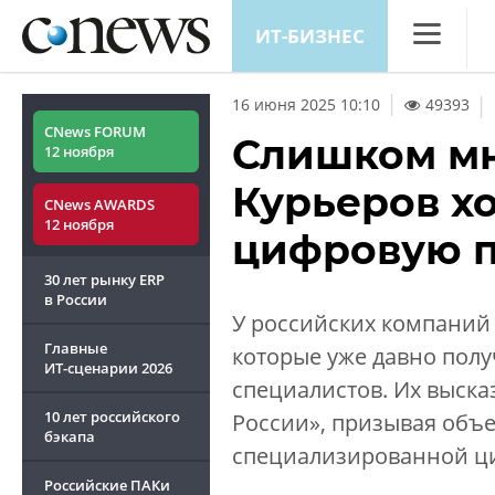
ИТ-БИЗНЕС
CNews
|
16 июня 2025 10:10
49393
Аналитика
CNews FORUM
Слишком мн
12 ноября
Конференц
Курьеров хо
CNews AWARDS
Маркет
12 ноября
цифровую 
Техника
30 лет рынку ERP
ТВ
в России
У российских компаний 
Главные
которые уже давно пол
ИТ-сценарии
2026
специалистов. Их выска
10 лет российского
России», призывая объе
бэкапа
специализированной ц
Российские ПАКи