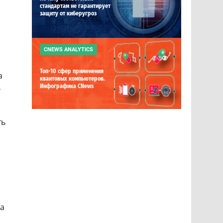
стандартам не гарантирует
защиту от киберугроз
CNEWS ANALYTICS
Топ-10 сфер применения
а
квантовых компьютеров.
Инфографика CNews
ю
ть
на