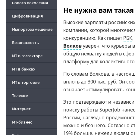
нового поколения
Не нужна вам такая
Цифровизация
Высокие зарплаты
российски
Импортозамещение
компании, которой многочис
конкуренцию. Как пишет
РБК
,
Безопасность
Волков
уверен, что курьеры 
общую нехватку людей в сфе
ИТ в госсекторе
платформу для коллективного
ИТ в банках
По словам Волкова, в настоя
вплоть до 300 тыс. руб. Он с
ИТ в торговле
означает «стимулировать кон
Телеком
Это подтверждают и независим
Интернет
поиску работы SuperJob нане
России, наглядно продемонст
ИТ-бизнес
можно и без него. Согласно с
19% больше, нежели людям с