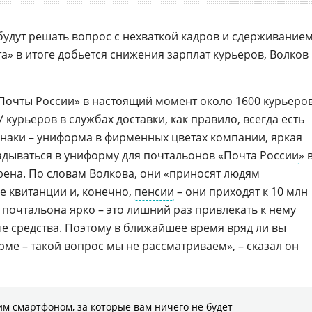
будут решать вопрос с нехваткой кадров и сдерживание
та» в итоге добьется снижения зарплат курьеров, Волков
 «Почты России» в настоящий момент около 1600 курьеро
У курьеров в службах доставки, как правило, всегда есть
наки – униформа в фирменных цветах компании, яркая
адываться в униформу для почтальонов «
Почта России
» 
ена. По словам Волкова, они «приносят людям
 квитанции и, конечно,
пенсии
– они приходят к 10 млн
почтальона ярко – это лишний раз привлекать к нему
ые средства. Поэтому в ближайшее время вряд ли вы
ме – такой вопрос мы не рассматриваем», – сказал он
м смартфоном, за которые вам ничего не будет