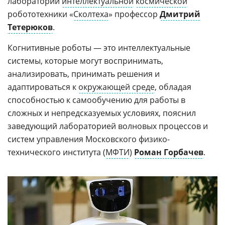
лаборатории
интеллектуальной
космической
робототехники «
Сколтеха
» профессор
Дмитрий
Тетерюков
.
Когнитивные роботы — это интеллектуальные
системы, которые могут воспринимать,
анализировать, принимать решения и
адаптироваться к
окружающей среде
, обладая
способностью к самообучению для работы в
сложных и непредсказуемых условиях, пояснил
заведующий лабораторией волновых процессов и
систем управления Московского физико-
технического института (
МФТИ
)
Роман Горбачев
.