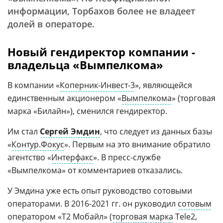
информации, Торбахов более не владеет
долей в операторе.
Новый гендиректор компании -
владельца «Вымпелкома»
В компании «
Коперник-Инвест-3
», являющейся
единственным акционером «
Вымпелкома
» (торговая
марка «Билайн»), сменился гендиректор.
Им стал
Сергей Эмдин
, что следует из данных базы
«
Контур.Фокус
». Первым на это внимание обратило
агентство «
Интерфакс
». В пресс-службе
«Вымпелкома» от комментариев отказались.
У Эмдина уже есть опыт руководство сотовыми
операторами. В 2016-2021 гг. он руководил
сотовым
оператором «Т2 Мобайл» (
торговая марка
Tele2,