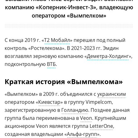
компанию «Коперник-Инвест-3», владеющую
оператором «Вымпелком»
С конца 2019 г. «
Т2 Мобайл
» перешел под полный
контроль «Ростелекома». В 2021-2023 гг. Эмдин
возглавлял зерновую компанию «
Деметра-Холдинг
»,
подконтрольную
ВТБ
.
Краткая история «Вымпелкома»
«Вымпелком» в 2009 г. объединился с
украинским
оператором «
Киевстар
» в группу Vimpelcom,
зарегистрированную в
Голландию
. Позднее данная
группа была переименована в
Veon
. Крупнейшим
акционером Veon является группа
LetterOne
,
созданная владельцами «
Альфа-групп
».