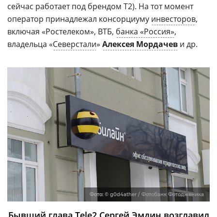
сейчас работает под брендом Т2). На тот момент
оператор принадлежал консорциуму
инвесторов
,
включая «Ростелеком», ВТБ,
банка «Россия»
,
владельца «
Северстали
»
Алексея Мордачев
и др.
Фото:
© g0d4ather / Фотобанк Фотодженика
Бывший глава Tele2 Сергей Эмдин возглавил