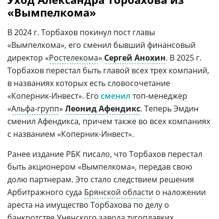
«Вымпелкома»
В 2024 г. Торбахов покинул пост главы
«Вымпелкома», его сменил бывший финансовый
директор «
Ростелекома
»
Сергей Анохин
. В 2025 г.
Торбахов перестал быть главой всех трех компаний,
в названиях которых есть словосочетание
«Коперник-Инвест». Его
сменил
топ-менеджер
«
Альфа-групп
»
Леонид Афендикс
. Теперь Эмдин
сменил Афендикса, причем также во всех компаниях
с названием «Коперник-Инвест».
Ранее издание РБК писало, что Торбахов перестал
быть акционером «Вымпелкома», передав свою
долю партнерам. Это стало следствием решения
Арбитражного суда
Брянской области
о наложении
ареста на имущество Торбахова по делу о
банкротстве
Унечского
завода тугоплавких