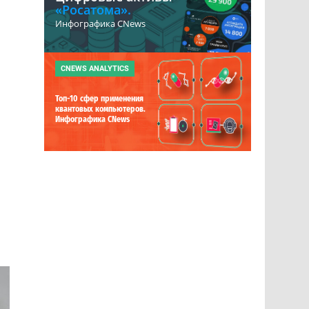
«Росатома».
Инфографика CNews
CNEWS ANALYTICS
Топ-10 сфер применения
квантовых компьютеров.
Инфографика CNews