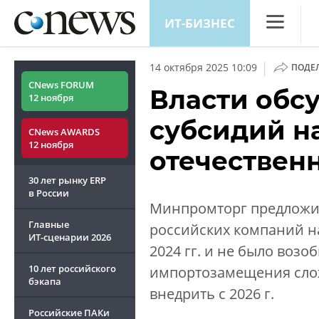
ИТ-БИЗНЕС
CNews
|
14 октября 2025 10:09
ПОДЕ
Аналитика
CNews FORUM
Власти обс
12 ноября
Конференц
субсидий н
CNews AWARDS
Маркет
12 ноября
отечествен
Техника
30 лет рынку ERP
ТВ
в России
Минпромторг предложил
Главные
российских компаний на
ИТ-сценарии
2026
2024 гг. и не было возо
10 лет российского
импортозамещения слож
бэкапа
внедрить с 2026 г.
Российские ПАКи