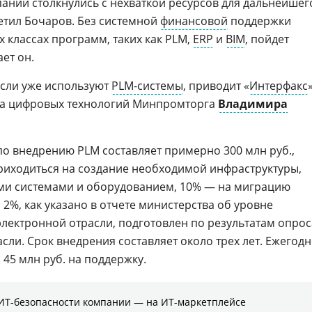
нии столкнулись с нехваткой ресурсов для дальнейшег
етил Бочаров. Без системной
финансовой
поддержки
классах программ, таких как PLM,
ERP
и
BIM
, пойдет
ет он.
асли уже используют
PLM-системы
, приводит «
Интерфакс
та цифровых технологий Минпромторга
Владимира
по внедрению PLM составляет примерно 300 млн руб.,
приходиться на создание необходимой инфраструктуры,
ими системами и оборудованием, 10% — на миграцию
2%, как указано в отчете министерства об уровне
лектронной отрасли, подготовлен по результатам опрос
сли. Срок внедрения составляет около трех лет. Ежегод
 45 млн руб. на поддержку.
ИТ-безопасности компании ― на ИТ-маркетплейсе