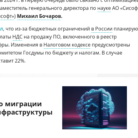
 2024 г. в первую очередь было связано с оптимизацие
заместитель генерального директора по
науке
АО «Сисоф
исофт»
)
Михаил Бочаров
.
ал
, что из-за бюджетных ограничений
в России
планирую
платы
НДС
на продажу ПО, включенного в реестр
фры. Изменения в
Налоговом кодексе
предусмотрены
митетом Госдумы по бюджету и налогам. В случае
тавит 22%.
о миграции
нфраструктуры