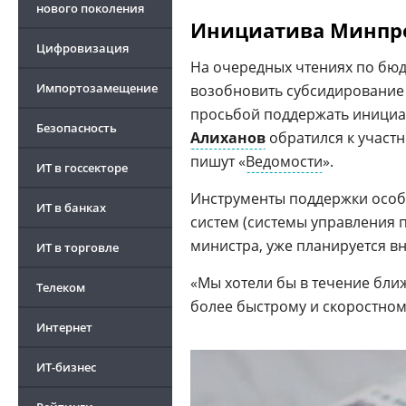
нового поколения
Инициатива Минпр
Цифровизация
На очередных чтениях по бю
Импортозамещение
возобновить субсидирование 
просьбой поддержать инициа
Безопасность
Алиханов
обратился к участ
пишут «
Ведомости
».
ИТ в госсекторе
Инструменты поддержки особо
ИТ в банках
систем (системы управления 
министра, уже планируется вне
ИТ в торговле
«Мы хотели бы в течение бли
Телеком
более быстрому и скоростном
Интернет
ИТ-бизнес