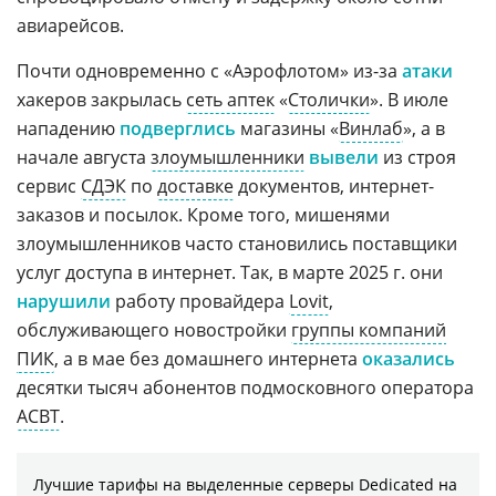
авиарейсов.
Почти одновременно с «Аэрофлотом» из-за
атаки
хакеров закрылась
сеть аптек
«
Столички
». В июле
нападению
подверглись
магазины «
Винлаб
», а в
начале августа
злоумышленники
вывели
из строя
сервис
СДЭК
по
доставке
документов, интернет-
заказов и посылок. Кроме того, мишенями
злоумышленников часто становились поставщики
услуг доступа в интернет. Так, в марте 2025 г. они
нарушили
работу провайдера
Lovit
,
обслуживающего новостройки
группы компаний
ПИК
, а в мае без домашнего интернета
оказались
десятки тысяч абонентов подмосковного оператора
АСВТ
.
Лучшие тарифы на выделенные серверы Dedicated на