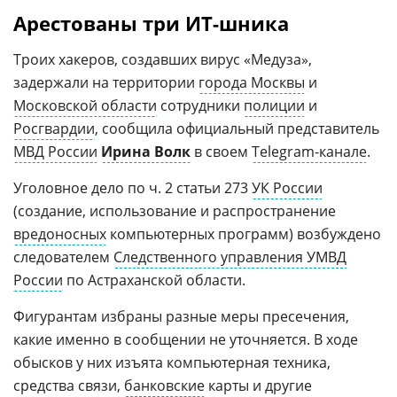
Арестованы три ИТ-шника
Троих хакеров, создавших вирус «Медуза»,
задержали на территории
города Москвы
и
Московской области
сотрудники
полиции
и
Росгвардии
, сообщила официальный представитель
МВД России
Ирина Волк
в своем
Telegram-канале
.
Уголовное дело по ч. 2 статьи 273
УК России
(создание, использование и распространение
вредоносных
компьютерных программ) возбуждено
следователем
Следственного управления УМВД
России
по Астраханской области.
Фигурантам избраны разные меры пресечения,
какие именно в сообщении не уточняется. В ходе
обысков у них изъята компьютерная техника,
средства связи,
банковские
карты и другие