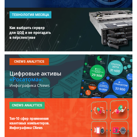
ТЕХНОЛОГИЯ МЕСЯЦА
Как выбрать сервер
для ЦОД и не прогадать
в перспективе
CNEWS ANALYTICS
Цифровые активы
«Росатома».
Инфографика CNews
CNEWS ANALYTICS
Топ-10 сфер применения
квантовых компьютеров.
Инфографика CNews