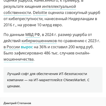
оценки ущерба, нанесенного, к примеру, в
результате хищения
интеллектуальной
собственности
.
Deloitte
оценила совокупный ущерб
от кибепреступности, нанесенный Нидерландам в
2016 г., на уровне 10 млрд евро.
По данным
МВД РФ
, в 2024 г. размер ущерба от
действий
кибермошенников
по сравнению с 2023 г.
в России
вырос
на 36% и составил 200 млрд руб.
Было зафиксировано 486 тыс. случаев онлайн-
мошенничества
.
Лучший софт для обеспечения ИТ-безопасности
компании ― на ИТ-маркетплейсе CNewsMarket. С
ценами.
Дмитрий Степанов