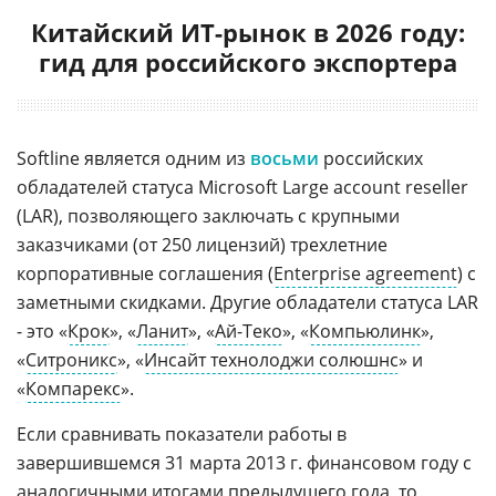
Китайский ИТ-рынок в 2026 году:
гид для российского экспортера
Softline является одним из
восьми
российских
обладателей статуса Microsoft Large account reseller
(LAR), позволяющего заключать с крупными
заказчиками (от 250 лицензий) трехлетние
корпоративные соглашения (
Enterprise agreement
) с
заметными скидками. Другие обладатели статуса LAR
- это «
Крок
», «
Ланит
», «
Ай-Теко
», «
Компьюлинк
»,
«
Ситроникс
», «
Инсайт технолоджи солюшнс
» и
«
Компарекс
».
Если сравнивать показатели работы в
завершившемся 31 марта 2013 г. финансовом году с
аналогичными итогами предыдущего года, то