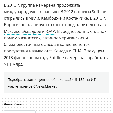
В 2013 г. группа намерена продолжать
международную экспансию. В 2012 г. офисы Softline
открылись в
Чили
,
Камбодже
и
Коста-Рике
. В 2013 г.
Боровиков планирует открыть представительства в
Мексике
,
Эквадоре
и
ЮАР
. В среднесрочных планах
помимо
азиатских
,
латиноамериканских
и
ближневосточных офисов в качестве точек
присутствия называются
Канада
и
США
. В текущем
2013 финансовом году Softline намерена заработать
$1,1 млрд.
Подобрать защищенное облако IaaS ФЗ-152 на ИТ-
маркетплейсе CNewsMarket
Денис Легезо