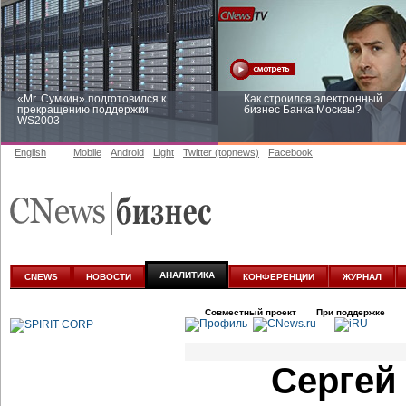
«Mr. Сумкин» подготовился к
Как строился электронный
прекращению поддержки
бизнес Банка Москвы?
WS2003
English
Mobile
Android
Light
Twitter (topnews)
Facebook
Заоблачная оптимизация: как
Рейтинг CNewsInfrastructure 20
Faberlic изменил подход к
приглашаем участвовать
аналитике
АНАЛИТИКА
CNEWS
НОВОСТИ
КОНФЕРЕНЦИИ
ЖУРНАЛ
Совместный проект
При поддержке
Сергей