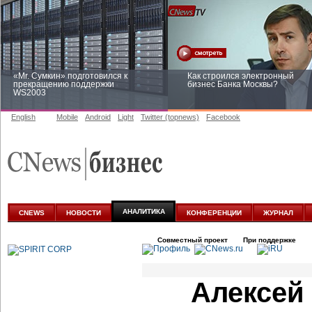
«Mr. Сумкин» подготовился к
Как строился электронный
прекращению поддержки
бизнес Банка Москвы?
WS2003
English
Mobile
Android
Light
Twitter (topnews)
Facebook
Заоблачная оптимизация: как
Рейтинг CNewsInfrastructure 20
Faberlic изменил подход к
приглашаем участвовать
аналитике
АНАЛИТИКА
CNEWS
НОВОСТИ
КОНФЕРЕНЦИИ
ЖУРНАЛ
Совместный проект
При поддержке
Алексей