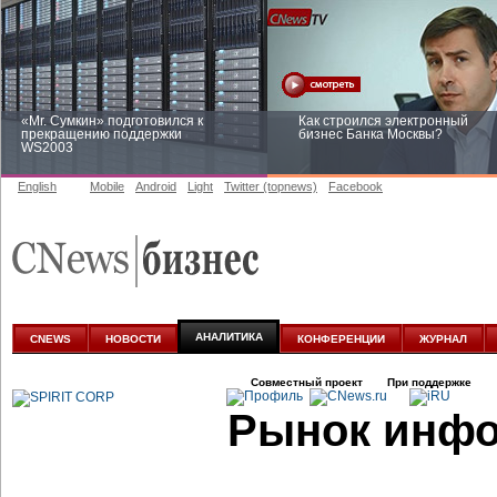
«Mr. Сумкин» подготовился к
Как строился электронный
прекращению поддержки
бизнес Банка Москвы?
WS2003
English
Mobile
Android
Light
Twitter (topnews)
Facebook
Заоблачная оптимизация: как
Рейтинг CNewsInfrastructure 20
Faberlic изменил подход к
приглашаем участвовать
аналитике
АНАЛИТИКА
CNEWS
НОВОСТИ
КОНФЕРЕНЦИИ
ЖУРНАЛ
Совместный проект
При поддержке
Рынок инфо