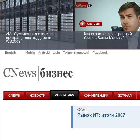
«Mr. Сумкин» подготовился к
Как строился электронный
прекращению поддержки
бизнес Банка Москвы?
WS2003
English
Mobile
Android
Light
Twitter (topnews)
Facebook
Заоблачная оптимизация: как
Рейтинг CNewsInfrastructure 20
Faberlic изменил подход к
приглашаем участвовать
аналитике
АНАЛИТИКА
CNEWS
НОВОСТИ
КОНФЕРЕНЦИИ
ЖУРНАЛ
Обзор
Рынок ИТ: итоги 2007