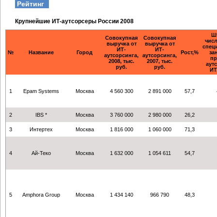
Рейтинг
Крупнейшие ИТ-аутсорсеры России 2008
Ш
Совокупная
Совокупная
чис
выручка от
выручка от
спец
ИТ-
ИТ-
№
Название
Город
Рост,%
за
аутсорсинга,
аутсорсинга,
пр
2008, тыс.
2007, тыс.
аут
руб.
руб.
ИТ
1
Еpam Systems
Москва
4 560 300
2 891 000
57,7
2
IBS *
Москва
3 760 000
2 980 000
26,2
3
Интертех
Москва
1 816 000
1 060 000
71,3
4
Ай-Теко
Москва
1 632 000
1 054 611
54,7
5
Amphora Group
Москва
1 434 140
966 790
48,3