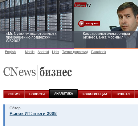
«Mr. Сумкин» подготовился к
Как строился электронный
прекращению поддержки
бизнес Банка Москвы?
WS2003
English
Mobile
Android
Light
Twitter (topnews)
Facebook
Заоблачная оптимизация: как
Рейтинг CNewsInfrastructure 20
Faberlic изменил подход к
приглашаем участвовать
аналитике
АНАЛИТИКА
CNEWS
НОВОСТИ
КОНФЕРЕНЦИИ
ЖУРНАЛ
Обзор
Рынок ИТ: итоги 2008