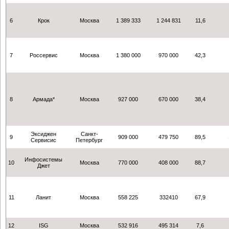
6
Крок
Москва
1 389 333
1 244 831
11,6
7
Россервис
Москва
1 380 000
970 000
42,3
8
Армада*
Москва
927 000
670 000
38,4
Эксиджен
Санкт-
9
909 000
479 750
89,5
Сервисис
Петербург
Инфосистемы
10
Москва
770 000
408 000
88,7
Джет
11
Ланит
Москва
558 225
332410
67,9
12
ISG
Москва
532 916
495 314
7,6