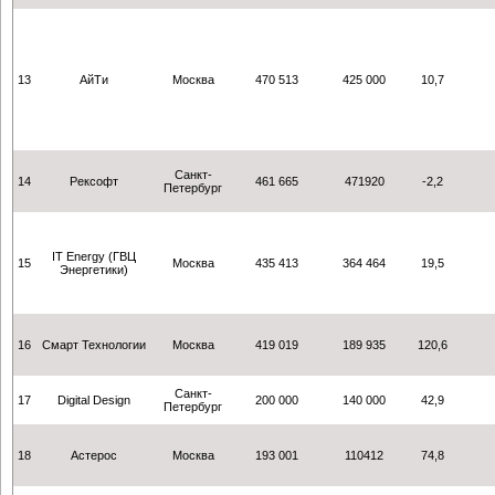
13
АйТи
Москва
470 513
425 000
10,7
Санкт-
14
Рексофт
461 665
471920
-2,2
Петербург
IT Energy (ГВЦ
15
Москва
435 413
364 464
19,5
Энергетики)
16
Смарт Технологии
Москва
419 019
189 935
120,6
Санкт-
17
Digital Design
200 000
140 000
42,9
Петербург
18
Астерос
Москва
193 001
110412
74,8