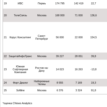
19
ИВС
Пермь
174 795
142 419
22,7
20
ТелеСвязь
Москва
168 000
71 000
136,6
Санкт-
21
Корус Консалтинг
56 000
22 000
154,5
Петербург
22
ЗащитаИнфоТранс
Москва
39 227
28 051
39,8
Южная
Ростов-на-
23
Софтверная
14 023
16 263
-13,8
Дону
Компания
Набережные
24
Форт Диалог
8 555
7 169
19,3
Челны
25
Softline
Москва
6 376
3 324
91,8
*оценка CNews Analytics