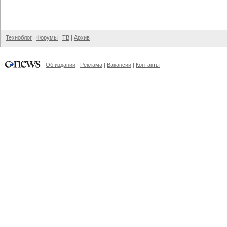
Техноблог
|
Форумы
|
ТВ
|
Архив
Об издании
|
Реклама
|
Вакансии
|
Контакты