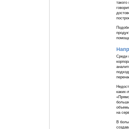
такого
говори
достов
постро
Подобн
продук
помощь
Напр
Среди 
корпор
аналит
подход
перена
Недост
каких-
«Прямо
больши
объемы
на сер
В боль
создав