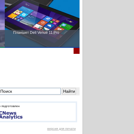
Планшет Dell Venue 11 Pro
Пора выбирать Fujitsu!
 подготовлен
версия для печати