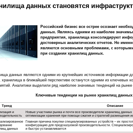
нилища данных становятся инфраструк
Российский бизнес все острее осознает необх
данных. Являясь одними из наиболее значимы
предприятия, хранилища консолидируют инфо
достоверных аналитических отчетов. Но именн
являются основными проблемами, с которыми 
при создании хранилищ данных.
ища данных являются одними из крупнейших источников информации дл
r, хранилища в ближайшей перспективе останутся одними из ключевых 
иятий. Аналитики выделили ряд наиболее значимых тенденций на рынке
Ключевые тенденции на рынке хранилищ данных в 
Тренд
Описание
изация и
Новые участники рынка и почти все производители хранилищ данных
водительность
оптимизации хранения при помощи сжатия и стратегий размещения 
ализированное
Главная причина покупки специализированных устройств – их простот
дование
конфигурацию для предсказуемой производительности. Специализиро
лищ данных
и быстро устанавливается