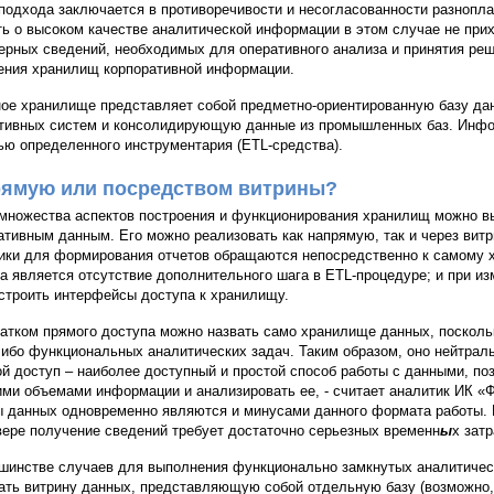
 подхода заключается в противоречивости и несогласованности разнопла
ть о высоком качестве аналитической информации в этом случае не при
ерных сведений, необходимых для оперативного анализа и принятия реш
ения хранилищ корпоративной информации.
ое хранилище представляет собой предметно-ориентированную базу да
тивных систем и консолидирующую данные из промышленных баз. Инфо
ю определенного инструментария (ETL-средства).
ямую или посредством витрины?
множества аспектов построения и функционирования хранилищ можно в
ативным данным. Его можно реализовать как напрямую, так и через вит
ики для формирования отчетов обращаются непосредственно к самому 
а является отсутствие дополнительного шага в ETL-процедуре; и при из
строить интерфейсы доступа к хранилищу.
атком прямого доступа можно назвать само хранилище данных, посколь
либо функциональных аналитических задач. Таким образом, оно нейтрал
й доступ – наиболее доступный и простой способ работы с данными, п
ми объемами информации и анализировать ее, - считает аналитик ИК 
 данных одновременно являются и минусами данного формата работы. 
вере получение сведений требует достаточно серьезных временн
ы
х затр
шинстве случаев для выполнения функционально замкнутых аналитичес
ать витрину данных, представляющую собой отдельную базу (возможно,