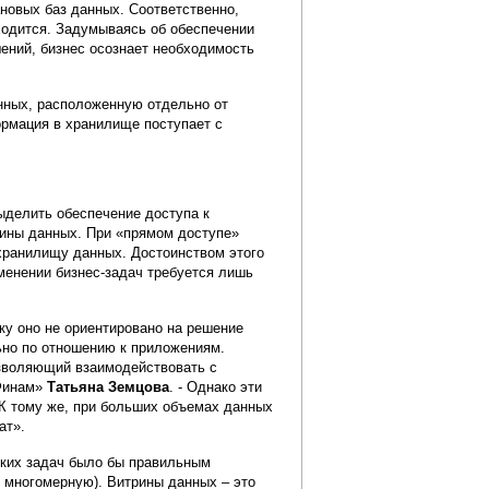
новых баз данных. Соответственно,
ходится. Задумываясь об обеспечении
ений, бизнес осознает необходимость
нных, расположенную отдельно от
рмация в хранилище поступает с
ыделить обеспечение доступа к
рины данных. При «прямом доступе»
хранилищу данных. Достоинством этого
менении бизнес-задач требуется лишь
ку оно не ориентировано на решение
ьно по отношению к приложениям.
озволяющий взаимодействовать с
«Финам»
Татьяна Земцова
. - Однако эти
К тому же, при больших объемах данных
ат».
ких задач было бы правильным
 многомерную). Витрины данных – это