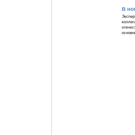
В но
Экспер
коллег
отечес
основн