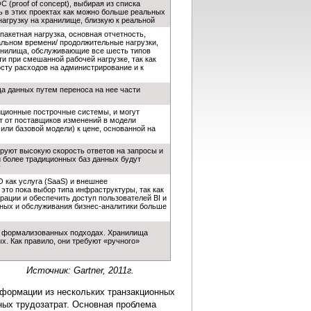
 (proof of concept), выбирая из списка
 в этих проектах как можно больше реальных
агрузку на хранилище, близкую к реальной
акетная нагрузка, основная отчетность,
альном времени/ продолжительные нагрузки,
анилища, обслуживающие все шесть типов
и при смешанной рабочей нагрузке, так как
сту расходов на администрирование и к
а данных путем переноса на нее части
иционные построчные системы, и могут
т от поставщиков изменений в модели
или базовой модели) к цене, основанной на
руют высокую скорость ответов на запросы и
более традиционных баз данных будут
y
О как услуга (SaaS) и внешнее
это пока выбор типа инфраструктуры, так как
рации и обеспечить доступ пользователей BI и
ных и обслуживания бизнес-аналитики больше
е формализованных подходах. Хранилища
. Как правило, они требуют «ручного»
Источник: Gartner, 2011г.
нформации из нескольких транзакционных
ных трудозатрат. Основная проблема