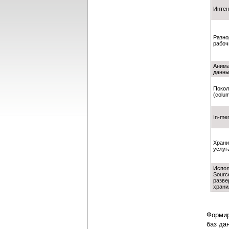
Инте
Разно
рабоч
Анима
данн
Покол
(colu
In-me
Храни
услуг
Испол
Sourc
разве
хран
Формир
баз да