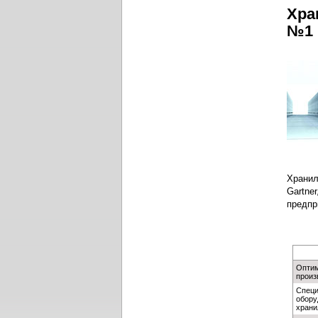
Хра
№1
Хранил
Gartne
предпр
Оптим
произ
Специ
обору
храни