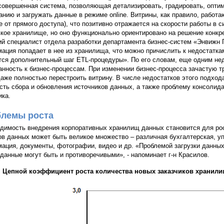
совершенная система, позволяющая детализировать, градировать, опти
анию и загружать данные в режиме online. Витрины, как правило, работ
е от прямого доступа), что позитивно отражается на скорости работы в с
кое хранилище, но оно функционально ориентировано на решение конкре
й специалист отдела разработки департамента бизнес-систем «Энвижн 
ация попадает в нее из хранилища, что можно причислить к недостатка
тся дополнительный шаг ETL-процедуры». По его словам, еще одним не
анность к бизнес-процессам. При изменении бизнес-процесса зачастую 
даже полностью перестроить витрину. В числе недостатков этого подхо
сть сбора и обновления источников данных, а также проблему консолида
ика.
лемы роста
димость внедрения корпоративных хранилищ данных становится для рос
ов данных может быть великое множество – различная бухгалтерская, у
ация, документы, фотографии, видео и др. «Проблемой загрузки данных
 данные могут быть и противоречивыми», - напоминает г-н Красилов.
Цепной коэффициент роста количества новых заказчиков хранили