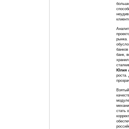
больши
способ
неудив
клиент
Аналит
проект
рынка. 
обусло
банков
банк, 
хранил
сталки
Юлия 
роста.
прозра
Взятый
качест
модуле
механи
стать 
коррек
обеспе
россий