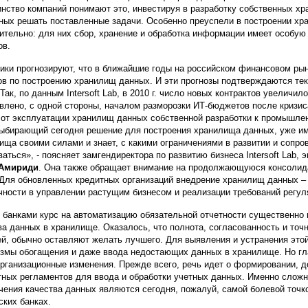
нство компаний понимают это, инвестируя в разработку собственных хр
ных решать поставленные задачи. Особенно преуспели в построении хра
ительно: для них сбор, хранение и обработка информации имеет особую
ов.
ики прогнозируют, что в ближайшие годы на российском финансовом ры
ов по построению хранилищ данных. И эти прогнозы подтверждаются те
Так, по данным Intersoft Lab, в 2010 г. число новых контрактов увеличило
влено, с одной стороны, началом разморозки ИТ-бюджетов после кризис
 от эксплуатации хранилищ данных собственной разработки к промышл
выбирающий сегодня решение для построения хранилища данных, уже и
ища своими силами и знает, с какими ограничениями в развитии и сопр
ваться», - поясняет замгендиректора по развитию бизнеса Intersoft Lab,
Амириди
. Она также обращает внимание на продолжающуюся консолида
 Для обновленных кредитных организаций внедрение хранилищ данных –
чности в управлении растущим бизнесом и реализации требований регуля
 банками курс на автоматизацию обязательной отчетности существенно 
ва данных в хранилище. Оказалось, что полнота, согласованность и точ
й, обычно оставляют желать лучшего. Для выявления и устранения это
змы обогащения и даже ввода недостающих данных в хранилище. Но г
организационные изменения. Прежде всего, речь идет о формировании, 
тных регламентов для ввода и обработки учетных данных. Именно сложн
чения качества данных являются сегодня, пожалуй, самой болевой точк
ских банках.