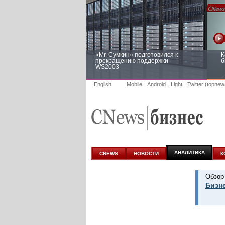
«Mr. Сумкин» подготовился к
К
прекращению поддержки
б
WS2003
English
Mobile
Android
Light
Twitter (topnew
Заоблачная оптимизация: как
Р
Faberlic изменил подход к
п
аналитике
АНАЛИТИКА
CNEWS
НОВОСТИ
К
Обзор
Бизне