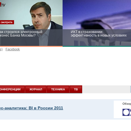
ак строился электронный
ИКТ в страховании:
изнес Банка Москвы?
эффективность в новых условиях
s)
Facebook
ейтинг CNewsInfrastructure 2015:
Информационная безопасность
риглашаем участвовать
бизнеса и госструктур: развитие в
новых условиях
ОНФЕРЕНЦИИ
ЖУРНАЛ
ТЕХНИКА
ТВ
Обзор
с-аналитика: BI в России 2011