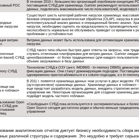
В течение 2010 г. большинство организаций опробовали концепцию POC
нсивный POC
поставщиков СУБД для хранилища. Gartner рекомендует использовать
данных, подключать максимальное число пользователей, моделируя н
Существует шесть категорий рабочих нагрузок хранилища: массовая/п
базовая оперативная аналитическая обработка (OLAP), нагрузка в ре
родные
интеллектуальный анализ данных и операционный бизнес-анализ. Хр
ие нагрузки
нагрузок, необходимо оценить на предсказуемость производительност
неспособность нормально ее обслуживать приведет со временем к ро
проблемам с устойчивостью
ция витрин
Витрина данных может быть использована для оптимизации хранилищ
ых
нагрузки.
СУБД такого типа обычно быстрее дают ответы на запросы, чем трад
оночные
служить отличными платформами для витрин данных. Gartner ожидае
mn-based) СУБД
ценообразования - от более традиционных (для каждого пользователя 
объеме загружаемых в базу данных
Технологии СУБД в ОЗУ (англ. IMDBMS - In-memory DBMS) демонстри
mory СУБД
фиксацию данных. Они станут доминирующим подходом. Поставщики 
одновременно приспосабливаться и к column-подходам, и к In-memor
В 2011 г. появятся хранилища данных «как услуга» в двух моделях: П
(аутсорсинговое) хранилище данных. Хранилище данных в «облаке» - 
лище как
еще предстоит разработать модель данных, внедрить стратегию интег
а и «облако»
управление им. Некоторым организациям для создания хранилищ дан
подойдет модель частного «облака».
ьзование Open
«Свободные» СУБД пока используются в экспериментальных и боле
e СУБД для
Open Source сегодня достаточно редки и обычно меньше традиционных
ртывания
управления
илищ
ование аналитических отчетов диктует бизнесу необходимость сбора и
нных различной структуры и содержания. Это неудобно и требует серьез