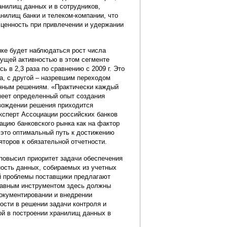
анилищ данных и в сотрудников,
нилищ банки и телеком-компании, что
 ценность при привлечении и удержании
нке будет наблюдаться рост числа
кущей активностью в этом сегменте
сь в 2,3 раза по сравнению с 2009 г. Это
а, с другой – назревшим переходом
енным решениям. «Практически каждый
меет определенный опыт создания
овождении решения приходится
 эксперт Ассоциации российских банков
цию банковского рынка как на фактор
 это оптимальный путь к достижению
торов к обязательной отчетности.
повысил приоритет задачи обеспечения
ность данных, собираемых из учетных
й проблемы поставщики предлагают
лавным инструментом здесь должны
документировании и внедрении
ости в решении задачи контроля и
ой в построении хранилищ данных в