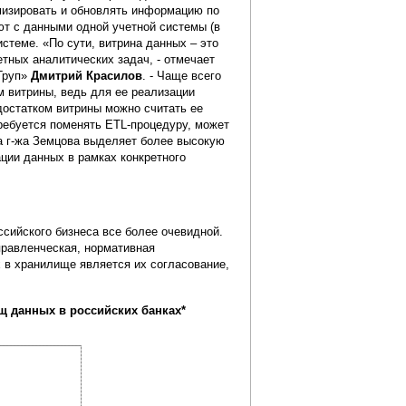
мизировать и обновлять информацию по
ают с данными одной учетной системы (в
истеме. «По сути, витрина данных – это
тных аналитических задач, - отмечает
Груп»
Дмитрий Красилов
. - Чаще всего
м витрины, ведь для ее реализации
достатком витрины можно считать ее
требуется поменять ETL-процедуру, может
да г-жа Земцова выделяет более высокую
ции данных в рамках конкретного
сийского бизнеса все более очевидной.
правленческая, нормативная
 в хранилище является их согласование,
щ данных в российских банках*