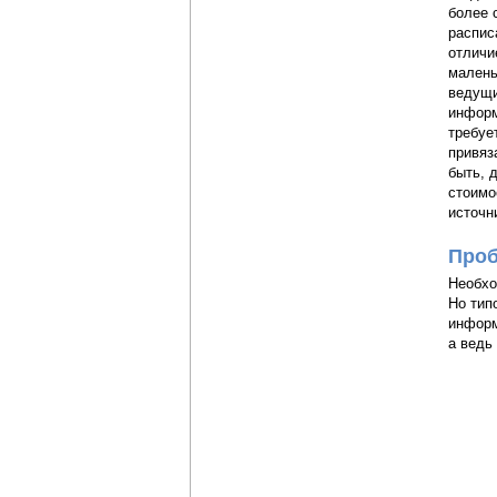
более 
распис
отличи
малень
ведущи
информ
требуе
привяз
быть, 
стоимо
источн
Проб
Необхо
Но тип
информ
а ведь