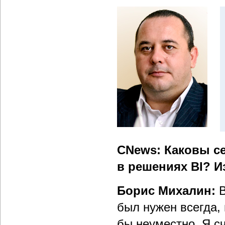
CNews: Каковы с
в решениях BI? И
Борис Михалин:
В
был нужен всегда,
бы неуместно. Я сч