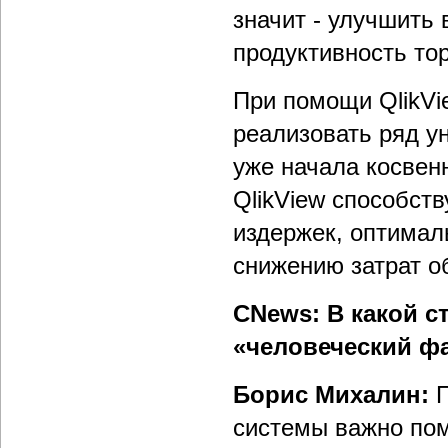
значит - улучшить
продуктивность то
При помощи QlikVi
реализовать ряд у
уже начала косвен
QlikView способст
издержек, оптимал
снижению затрат о
CNews: В какой с
«человеческий ф
Борис Михалин:
П
системы важно пом